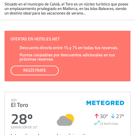
Situado en el municipio de Calviá, el Toro es un núcleo turístico que posee
un emplazamiento privilegiado en Mallorca, en las Islas Baleares, siendo
un destino ideal para las vacaciones de verano...
OFERTAS EN HOTELES.NET
Descuento directo entre 1% y 7% en todas tus reservas.
Puntos canjeables por descuentos adicionales en tus
próximas reservas.
REGÍSTRATE
HOY
El Toro
28º
30º
27º
22 km/h max.
SENSACIÓN DE 32º