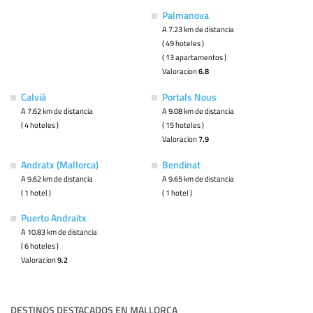
Palmanova
A 7.23 km de distancia
( 49 hoteles )
( 13 apartamentos )
Valoracion
6.8
Calvià
Portals Nous
A 7.62 km de distancia
A 9.08 km de distancia
( 4 hoteles )
( 15 hoteles )
Valoracion
7.9
Andratx (Mallorca)
Bendinat
A 9.62 km de distancia
A 9.65 km de distancia
( 1 hotel )
( 1 hotel )
Puerto Andraitx
A 10.83 km de distancia
( 6 hoteles )
Valoracion
9.2
DESTINOS DESTACADOS EN MALLORCA