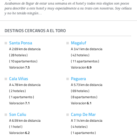
Acabamos de llegar de estar una semana en el hotel y todos mis elogios son pocos
para describir a este hotel y muy especialmente a su trato con nosotras. Soy celíaca
y no he tenido ningún…
DESTINOS CERCANOS A EL TORO
Santa Ponsa
Magaluf
A 2.69 km de distancia
A 3.41 km de distancia
( 28 hoteles )
( 42 hoteles )
( 10 apartamentos )
( 11 apartamentos )
Valoracion
7.5
Valoracion
6.9
Cala Viñas
Paguera
A 4.78 km de distancia
A 5.73 km de distancia
( 2 hoteles )
( 69 hoteles )
( 1 apartamento )
( 8 apartamentos )
Valoracion
7.1
Valoracion
6.1
Son Caliu
Camp De Mar
A 6.59 km de distancia
A 7.14 km de distancia
( 1 hotel )
( 4 hoteles )
Valoracion
6.2
( 1 apartamento )