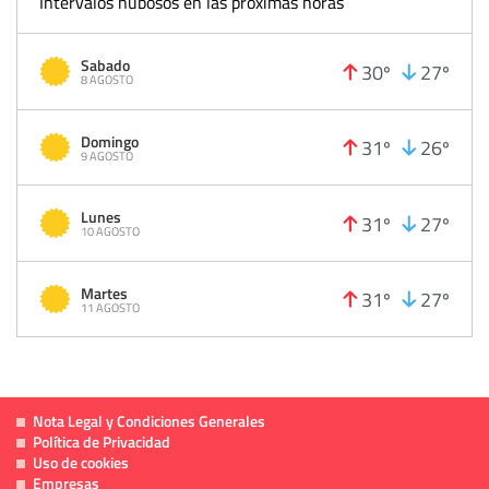
Intervalos nubosos en las próximas horas
Sabado
30º
27º
8 AGOSTO
Domingo
31º
26º
9 AGOSTO
Lunes
31º
27º
10 AGOSTO
Martes
31º
27º
11 AGOSTO
Nota Legal y Condiciones Generales
Política de Privacidad
Uso de cookies
Empresas