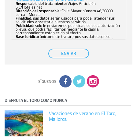
INFORMACIÓN BÁSICA SOBRE PROTECCIÓN DE DATOS
Responsable del tratamiento:
Viajes Anticiclón
S.L/Hoteles.net
Dirección del responsable:
Calle Mayor número 46,30893
Lorca - Murcia
Finalidad:
sus datos serán usados para poder atender sus
solicitudes y prestarle nuestros servicios.
Publicidad:
solo le enviaremos publicidad con su autorización
previa, que podrá facilitarnos mediante la casilla
correspondiente establecida al efecto.
Base Jurídica:
únicamente trataremos sus datos con su
consentimiento previo, que podrá facilitarnos mediante la
casilla correspondiente establecida al efecto.
Destinatarios:
con carácter general, sólo el personal de
nuestra entidad que esté debidamente autorizado podrá
ENVIAR
tener conocimiento de la información que le pedimos. No se
comunicarán datos a terceros.
Derechos:
tiene derecho a saber qué información tenemos
sobre usted, corregirla y eliminarla, tal y como se explica en
la información adicional disponible en nuestra página web.
Información complementaria:
Puede consultar la información
adicional y detallada sobre cómo tratamos sus datos en la
política de privacidad
SÍGUENOS
DISFRUTA EL TORO COMO NUNCA
Vacaciones de verano en El Toro,
Mallorca