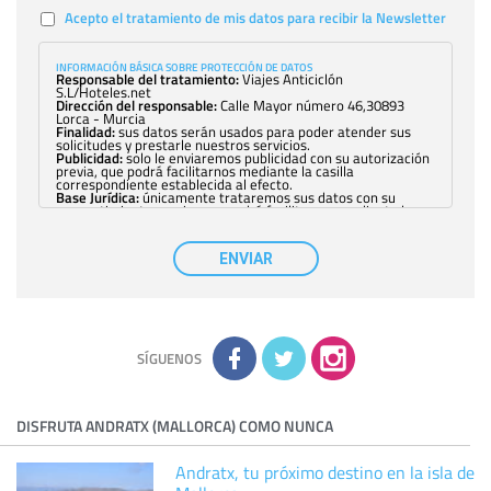
Acepto el tratamiento de mis datos para recibir la Newsletter
INFORMACIÓN BÁSICA SOBRE PROTECCIÓN DE DATOS
Responsable del tratamiento:
Viajes Anticiclón
S.L/Hoteles.net
Dirección del responsable:
Calle Mayor número 46,30893
Lorca - Murcia
Finalidad:
sus datos serán usados para poder atender sus
solicitudes y prestarle nuestros servicios.
Publicidad:
solo le enviaremos publicidad con su autorización
previa, que podrá facilitarnos mediante la casilla
correspondiente establecida al efecto.
Base Jurídica:
únicamente trataremos sus datos con su
consentimiento previo, que podrá facilitarnos mediante la
casilla correspondiente establecida al efecto.
Destinatarios:
con carácter general, sólo el personal de
nuestra entidad que esté debidamente autorizado podrá
ENVIAR
tener conocimiento de la información que le pedimos. No se
comunicarán datos a terceros.
Derechos:
tiene derecho a saber qué información tenemos
sobre usted, corregirla y eliminarla, tal y como se explica en
la información adicional disponible en nuestra página web.
Información complementaria:
Puede consultar la información
adicional y detallada sobre cómo tratamos sus datos en la
política de privacidad
SÍGUENOS
DISFRUTA ANDRATX (MALLORCA) COMO NUNCA
Andratx, tu próximo destino en la isla de