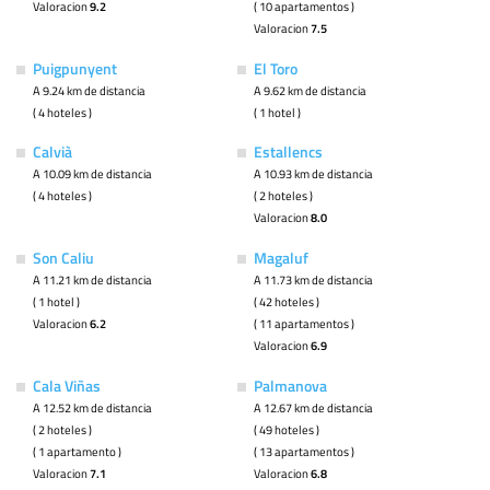
Valoracion
9.2
( 10 apartamentos )
Valoracion
7.5
Puigpunyent
El Toro
A 9.24 km de distancia
A 9.62 km de distancia
( 4 hoteles )
( 1 hotel )
Calvià
Estallencs
A 10.09 km de distancia
A 10.93 km de distancia
( 4 hoteles )
( 2 hoteles )
Valoracion
8.0
Son Caliu
Magaluf
A 11.21 km de distancia
A 11.73 km de distancia
( 1 hotel )
( 42 hoteles )
Valoracion
6.2
( 11 apartamentos )
Valoracion
6.9
Cala Viñas
Palmanova
A 12.52 km de distancia
A 12.67 km de distancia
( 2 hoteles )
( 49 hoteles )
( 1 apartamento )
( 13 apartamentos )
Valoracion
7.1
Valoracion
6.8