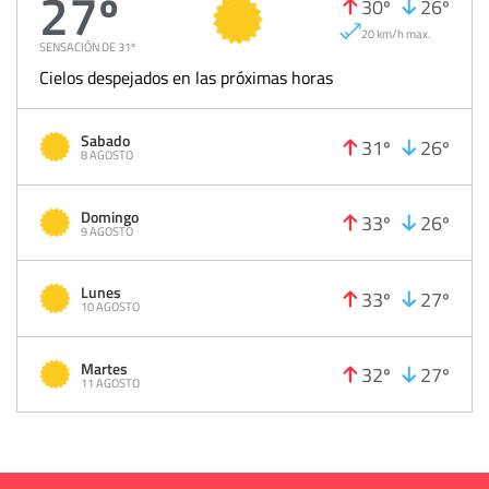
27º
30º
26º
20 km/h max.
SENSACIÓN DE 31º
Cielos despejados en las próximas horas
Sabado
31º
26º
8 AGOSTO
Domingo
33º
26º
9 AGOSTO
Lunes
33º
27º
10 AGOSTO
Martes
32º
27º
11 AGOSTO