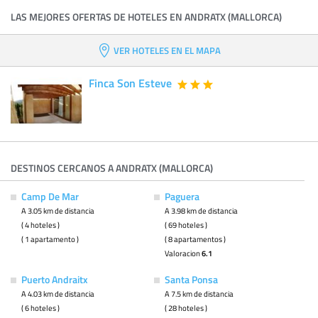
LAS MEJORES OFERTAS DE HOTELES EN ANDRATX (MALLORCA)
VER HOTELES EN EL MAPA
Finca Son Esteve
DESTINOS CERCANOS A ANDRATX (MALLORCA)
Camp De Mar
Paguera
A 3.05 km de distancia
A 3.98 km de distancia
( 4 hoteles )
( 69 hoteles )
( 1 apartamento )
( 8 apartamentos )
Valoracion
6.1
Puerto Andraitx
Santa Ponsa
A 4.03 km de distancia
A 7.5 km de distancia
( 6 hoteles )
( 28 hoteles )