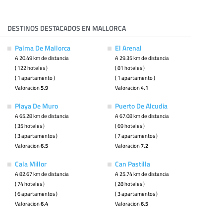
DESTINOS DESTACADOS EN MALLORCA
Palma De Mallorca
El Arenal
A 20.49 km de distancia
A 29.35 km de distancia
( 122 hoteles )
( 81 hoteles )
( 1 apartamento )
( 1 apartamento )
Valoracion
5.9
Valoracion
4.1
Playa De Muro
Puerto De Alcudia
A 65.28 km de distancia
A 67.08 km de distancia
( 35 hoteles )
( 69 hoteles )
( 3 apartamentos )
( 7 apartamentos )
Valoracion
6.5
Valoracion
7.2
Cala Millor
Can Pastilla
A 82.67 km de distancia
A 25.74 km de distancia
( 74 hoteles )
( 28 hoteles )
( 6 apartamentos )
( 3 apartamentos )
Valoracion
6.4
Valoracion
6.5