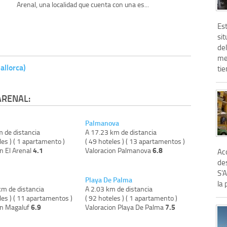
Arenal, una localidad que cuenta con una es...
Est
si
de
me
allorca)
tie
ARENAL:
Palmanova
m de distancia
A 17.23 km de distancia
les ) ( 1 apartamento )
( 49 hoteles ) ( 13 apartamentos )
4.1
6.8
n El Arenal
Valoracion Palmanova
Aco
des
S'
Playa De Palma
la 
km de distancia
A 2.03 km de distancia
les ) ( 11 apartamentos )
( 92 hoteles ) ( 1 apartamento )
6.9
7.5
on Magaluf
Valoracion Playa De Palma