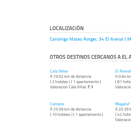
LOCALIZACIÓN
Canónigo Mateo Rotger, 34 El Arenal ( M
OTROS DESTINOS CERCANOS A EL 
Cala Viñas
El Arenal
A 19.02 km de distancia
A 0.64 k
( 2 hoteles ) ( 1 apartamento )
( 81 hote
7.1
Valoracion Cala Viñas
Valoracio
Campos
Magaluf
A 25.09 km de distancia
A 20.39 
( 10 hoteles ) ( 1 apartamento )
( 42 hote
Valoraci