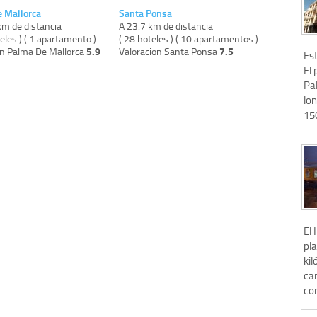
 Mallorca
Santa Ponsa
km de distancia
A 23.7 km de distancia
eles ) ( 1 apartamento )
( 28 hoteles ) ( 10 apartamentos )
5.9
7.5
on Palma De Mallorca
Valoracion Santa Ponsa
Est
El 
Pa
lon
150
El 
pla
ki
ca
con