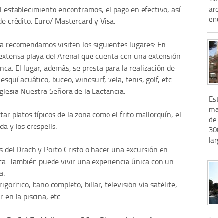
l establecimiento encontramos, el pago en efectivo, así
are
enc
de crédito: Euro/ Mastercard y Visa.
sla recomendamos visiten los siguientes lugares: En
a extensa playa del Arenal que cuenta con una extensión
nca. El lugar, además, se presta para la realización de
squí acuático, buceo, windsurf, vela, tenis, golf, etc.
iglesia Nuestra Señora de la Lactancia.
Es
ma
r platos típicos de la zona como el frito mallorquín, el
de
da y los crespells.
30
lar
 del Drach y Porto Cristo o hacer una excursión en
ca. También puede vivir una experiencia única con un
a.
orífico, baño completo, billar, televisión vía satélite,
r en la piscina, etc.