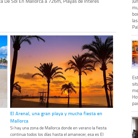
a De Sol En Mallorca a 726m, Playas de Interés
Jun
muy
bon
la
Pa
Es
sit
met
Ho
par
El Arenal, una gran playa y mucha fiesta en
Mallorca
Si hay una zona de Mallorca donde en verano la fiesta
continua todos los días hasta el amanecer, esa es El