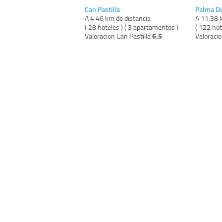
Can Pastilla
Palma De
A 4.46 km de distancia
A 11.38 
( 28 hoteles ) ( 3 apartamentos )
( 122 hot
6.5
Valoracion Can Pastilla
Valoraci