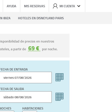
AYUDA
MIS RESERVAS
MI CUENTA
N IBIZA
HOTELES EN DISNEYLAND PARIS
isponibilidad de precios en nuestros
69 €
oteles, a partir de
por noche.
FECHA DE ENTRADA
FECHA DE SALIDA
NOCHES
HABITACIONES