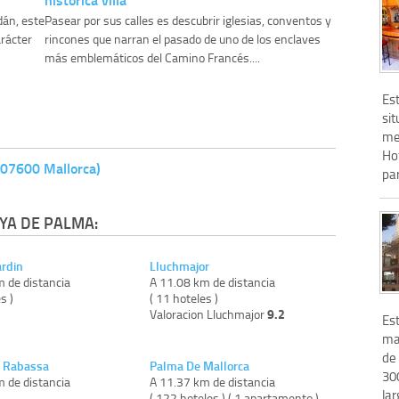
dán, este
Pasear por sus calles es descubrir iglesias, conventos y
rácter
rincones que narran el pasado de uno de los enclaves
más emblemáticos del Camino Francés....
Es
sit
met
Ho
 (07600 Mallorca)
par
YA DE PALMA:
ardin
Lluchmajor
m de distancia
A 11.08 km de distancia
s )
( 11 hoteles )
9.2
Valoracion Lluchmajor
Es
ma
de
n Rabassa
Palma De Mallorca
30
m de distancia
A 11.37 km de distancia
lar
)
( 122 hoteles ) ( 1 apartamento )