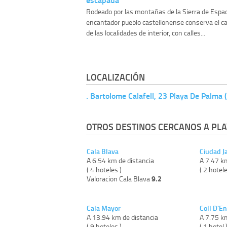
Rodeado por las montañas de la Sierra de Espa
encantador pueblo castellonense conserva el ca
de las localidades de interior, con calles...
LOCALIZACIÓN
. Bartolome Calafell, 23 Playa De Palma
OTROS DESTINOS CERCANOS A PLA
Cala Blava
Ciudad J
A 6.54 km de distancia
A 7.47 k
( 4 hoteles )
( 2 hotele
9.2
Valoracion Cala Blava
Cala Mayor
Coll D'E
A 13.94 km de distancia
A 7.75 k
( 9 hoteles )
( 1 hotel 