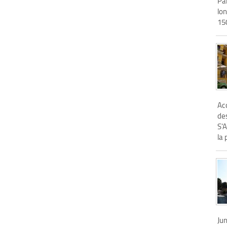
Pa
lon
150
Aco
des
S'
la 
Jun