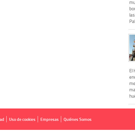
muy
bon
la
Pa
El 
en
met
mal
hué
dad
Uso de cookies
Empresas
Quiénes Somos