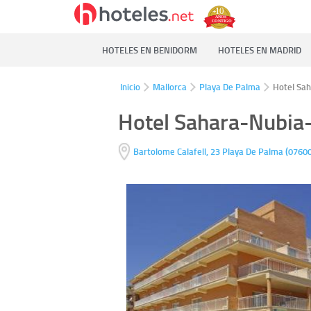
HOTELES EN BENIDORM
HOTELES EN MADRID
Inicio
Mallorca
Playa De Palma
Hotel Sa
Hotel Sahara-Nubia
(
Bartolome Calafell, 23
Playa De Palma
0760