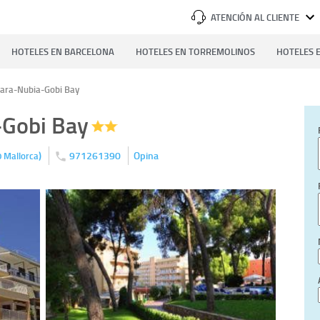
ATENCIÓN AL CLIENTE
HOTELES EN BARCELONA
HOTELES EN TORREMOLINOS
HOTELES E
hara-Nubia-Gobi Bay
-Gobi Bay
)
971261390
Opina
0
Mallorca