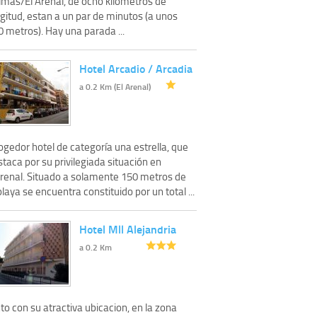
lmas/El Arenal, de ocho kilometros de
gitud, estan a un par de minutos (a unos
 metros). Hay una parada ...
Hotel Arcadio / Arcadia
a 0.2 Km (El Arenal)
gedor hotel de categoría una estrella, que
taca por su privilegiada situación en
Arenal. Situado a solamente 150 metros de
playa se encuentra constituido por un total ...
Hotel Mll Alejandria
a 0.2 Km
to con su atractiva ubicacion, en la zona