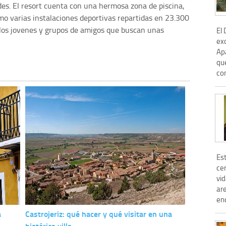
es. El resort cuenta con una hermosa zona de piscina,
omo varias instalaciones deportivas repartidas en 23.300
 los jovenes y grupos de amigos que buscan unas
El
ex
Ap
que
co
Es
cer
vid
are
enc
a
Castrojeriz: qué hacer y qué visitar en una
histórica villa