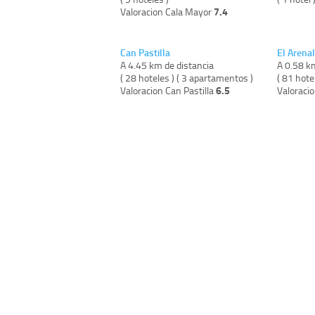
7.4
Valoracion Cala Mayor
Can Pastilla
El Arenal
A 4.45 km de distancia
A 0.58 k
( 28 hoteles ) ( 3 apartamentos )
( 81 hote
6.5
Valoracion Can Pastilla
Valoracio