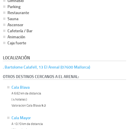
Gimnasio
Parking
Restaurante
Sauna
Ascensor
Cafetería / Bar
Animación
Caja fuerte
LOCALIZACIÓN
. Bartolome Calafell, 13 El Arenal (07600 Mallorca)
OTROS DESTINOS CERCANOS A EL ARENAL:
Cala Blava
A 6.62 km de distancia
( 4 hoteles )
Valoracion Cala Blava
9.2
Cala Mayor
A 13.73 km de distancia