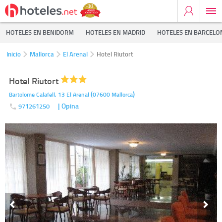
HOTELES EN BENIDORM
HOTELES EN MADRID
HOTELES EN BARCELO
Inicio
Mallorca
El Arenal
Hotel Riutort
Hotel Riutort
(
)
Bartolome Calafell, 13
El Arenal
07600
Mallorca
| Opina
971261250