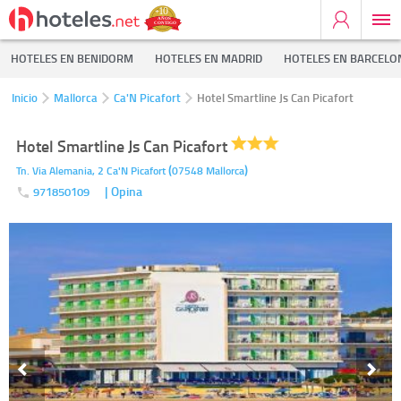
HOTELES EN BENIDORM
HOTELES EN MADRID
HOTELES EN BARCELO
Inicio
Mallorca
Ca'N Picafort
Hotel Smartline Js Can Picafort
Hotel Smartline Js Can Picafort
(
)
Tn. Via Alemania, 2
Ca'N Picafort
07548
Mallorca
| Opina
971850109