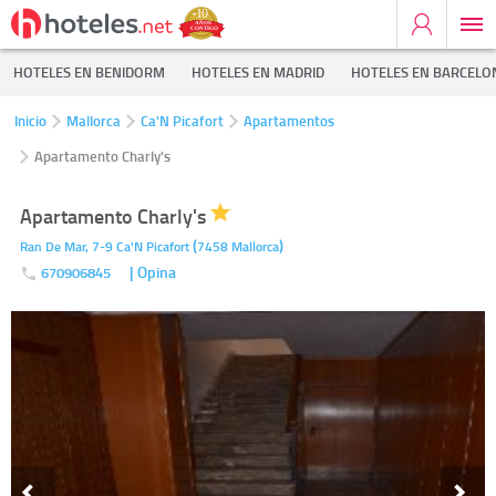
HOTELES EN BENIDORM
HOTELES EN MADRID
HOTELES EN BARCELO
Inicio
Mallorca
Ca'N Picafort
Apartamentos
Apartamento Charly's
Apartamento Charly's
(
)
Ran De Mar, 7-9
Ca'N Picafort
7458
Mallorca
| Opina
670906845