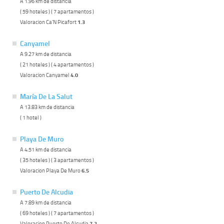
A 1.96 km de distancia
( 59 hoteles ) ( 7 apartamentos )
Valoracion Ca'N Picafort
1.3
Canyamel
A 9.27 km de distancia
( 21 hoteles ) ( 4 apartamentos )
Valoracion Canyamel
4.0
María De La Salut
A 13.83 km de distancia
( 1 hotel )
Playa De Muro
A 4.51 km de distancia
( 35 hoteles ) ( 3 apartamentos )
Valoracion Playa De Muro
6.5
Puerto De Alcudia
A 7.89 km de distancia
( 69 hoteles ) ( 7 apartamentos )
Valoracion Puerto De Alcudia
7.2