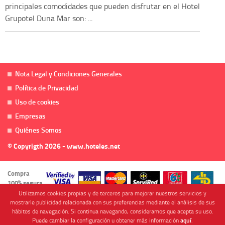
principales comodidades que pueden disfrutar en el Hotel
Grupotel Duna Mar son: ...
Nota Legal y Condiciones Generales
Política de Privacidad
Uso de cookies
Empresas
Quiénes Somos
© Copyrigth 2026 - www.hoteles.net
Compra
100% segura
Utilizamos cookies propias y de terceros para mejorar nuestros servicios y
mostrarle publicidad relacionada con sus preferencias mediante el análisis de sus
hábitos de navegación. Si continua navegando, consideramos que acepta su uso.
Puede cambiar la configuración u obtener más información
aquí
.