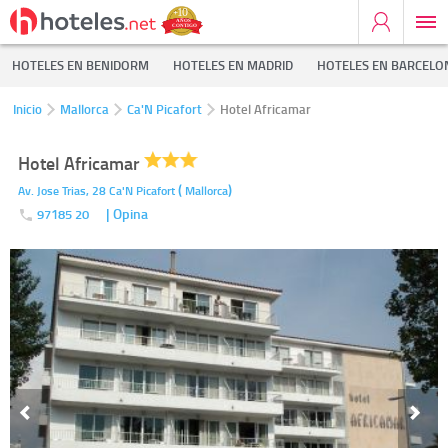
HOTELES EN BENIDORM
HOTELES EN MADRID
HOTELES EN BARCELO
Inicio
Mallorca
Ca'N Picafort
Hotel Africamar
Hotel Africamar
(
)
Av. Jose Trias, 28
Ca'N Picafort
Mallorca
| Opina
97185 20