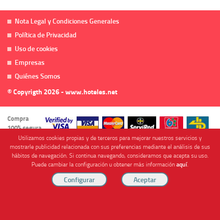
Nota Legal y Condiciones Generales
Política de Privacidad
Uso de cookies
Empresas
Quiénes Somos
© Copyrigth 2026 - www.hoteles.net
Compra
100% segura
Utilizamos cookies propias y de terceros para mejorar nuestros servicios y
mostrarle publicidad relacionada con sus preferencias mediante el análisis de sus
hábitos de navegación. Si continua navegando, consideramos que acepta su uso.
Puede cambiar la configuración u obtener más información
aquí
.
Cofinanciado por
Viajes Anticiclón, S.L. Agencia de Viajes Online - C.I. MU-107-2-25. C/ Mayor nº46 Bajo,
CP: 30893, Almendricos (Murcia, Spain).