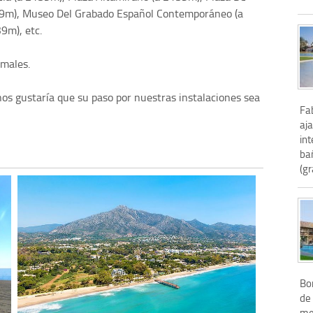
139m), Museo Del Grabado Español Contemporáneo (a
9m), etc.
imales.
nos gustaría que su paso por nuestras instalaciones sea
Fa
aja
int
bañ
(gr
Bo
de 
me