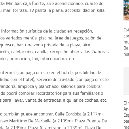
e: Minibar, caja fuerte, aire acondicionado, cuarto de
 mar, terraza, TV pantalla plana, accesibilidad en silla
Est
Información turística de la ciudad en recepción,
cor
os variados menús, piscina, área de juegos, salón de
mu
quiosco, bar, una zona privada de la playa, aire
Ba
dín, calefacción, capilla, recepción abierta las 24 horas
nu
idos, animación, fax, fotocopiadora, etc.
internet (con pago directo en el hotel), posibilidad de
idad con el hotel), servicio de traslado (con pago directo
avandería, limpieza y planchado, salones para celebrar
de podrá comprar recordatorios para sus familiares o
 para llevar, venta de entradas, alquiler de coches, etc.
El 
And
tico también puede encontrar: Calle Cordoba (a 2117m),
Esp
Paseo Maritimo De Marbella (a 2139m), Plaza Puente De
par
mej
la (a 2139m), Plaza Altamirano (a 2139m), Plaza De