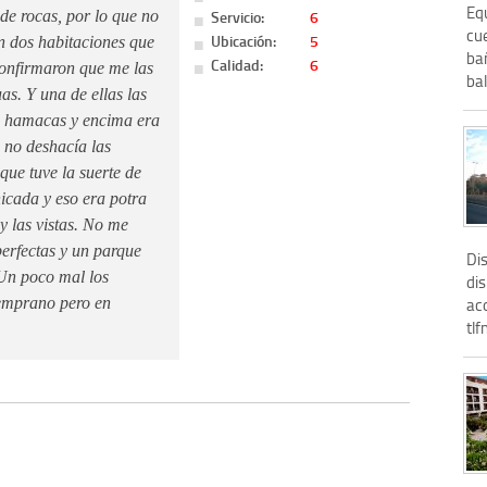
Eq
Servicio:
6
de rocas, por lo que no
cue
Ubicación:
5
n dos habitaciones que
ba
Calidad:
6
confirmaron que me las
bal
as. Y una de ellas las
n hamacas y encima era
e no deshacía las
que tuve la suerte de
icada y eso era potra
y las vistas. No me
perfectas y un parque
Di
 Un poco mal los
dis
aco
temprano pero en
tlf