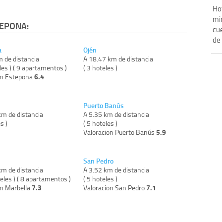
Ho
mi
TEPONA:
cue
de 
a
Ojén
m de distancia
A 18.47 km de distancia
les ) ( 9 apartamentos )
( 3 hoteles )
6.4
on Estepona
Puerto Banús
km de distancia
A 5.35 km de distancia
s )
( 5 hoteles )
5.9
Valoracion Puerto Banús
San Pedro
km de distancia
A 3.52 km de distancia
eles ) ( 8 apartamentos )
( 5 hoteles )
7.3
7.1
on Marbella
Valoracion San Pedro