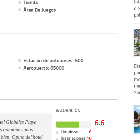
Int
Tienda
die
Área De Juegos
pob
)
Estación de autobuses: 500
Es
Aeropuerto: 65000
po
me
mi
San
VALORACIÓN
6.6
tel Globales Playa
os opiniones unas
Limpieza:
6
 bien. Opino del hotel
Instalaciones:
10