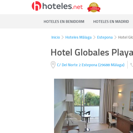
HOTELES EN BENIDORM
HOTELES EN MADRID
Inicio
Hoteles Málaga
Estepona
Hotel Gl
Hotel Globales Play
(
)
C/ Del Norte 2
Estepona
29688
Málaga