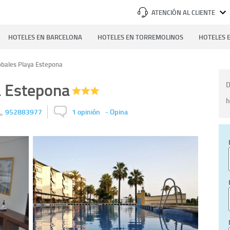
ATENCIÓN AL CLIENTE
HOTELES EN BARCELONA
HOTELES EN TORREMOLINOS
HOTELES E
obales Playa Estepona
a Estepona
D
h
952883977
1 opinión
-
Opina