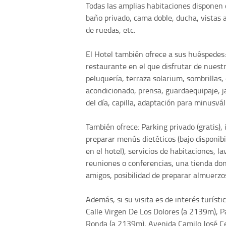
Todas las amplias habitaciones disponen d
baño privado, cama doble, ducha, vistas al
de ruedas, etc.
El Hotel también ofrece a sus huéspedes: 
restaurante en el que disfrutar de nuestr
peluquería, terraza solarium, sombrillas, 
acondicionado, prensa, guardaequipaje, jar
del día, capilla, adaptación para minusvál
También ofrece: Parking privado (gratis), 
preparar menús dietéticos (bajo disponibil
en el hotel), servicios de habitaciones, l
reuniones o conferencias, una tienda don
amigos, posibilidad de preparar almuerzos
Además, si su visita es de interés turís
Calle Virgen De Los Dolores (a 2139m), 
Ronda (a 2139m), Avenida Camilo José Ce