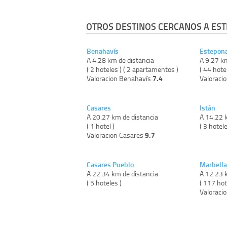
OTROS DESTINOS CERCANOS A ES
Benahavís
Estepon
A 4.28 km de distancia
A 9.27 k
( 2 hoteles ) ( 2 apartamentos )
( 44 hote
7.4
Valoracion Benahavís
Valoraci
Casares
Istán
A 20.27 km de distancia
A 14.22 
( 1 hotel )
( 3 hotele
9.7
Valoracion Casares
Casares Pueblo
Marbella
A 22.34 km de distancia
A 12.23 
( 5 hoteles )
( 117 hot
Valoraci