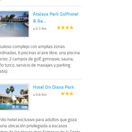
Atalaya Park Golfhotel
& Re…
a 0.3 Km
buloso complejo con amplias zonas
rdinadas, 6 piscinas al aire libre, una piscina
erior, 2 campos de golf, gimnasio, sauna,
o turco, servicio de masajes y parking
atis).
Hotel Oh Diana Park
a 0.8 Km
nito hotel exclusivo para adultos que goza
una ubicación privilegiada a escasos
tros de las playas mas famosas de la Costa