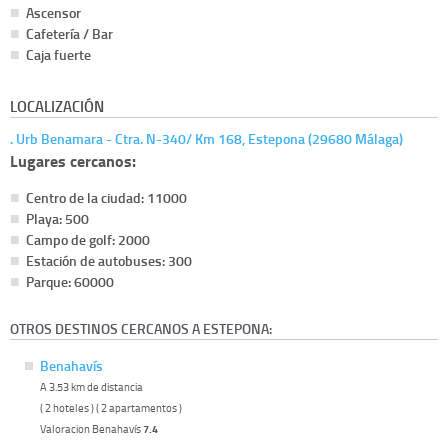
Ascensor
Cafetería / Bar
Caja fuerte
LOCALIZACIÓN
. Urb Benamara - Ctra. N-340/ Km 168, Estepona (29680 Málaga)
Lugares cercanos:
Centro de la ciudad: 11000
Playa: 500
Campo de golf: 2000
Estación de autobuses: 300
Parque: 60000
OTROS DESTINOS CERCANOS A ESTEPONA:
Benahavís
A 3.53 km de distancia
( 2 hoteles ) ( 2 apartamentos )
Valoracion Benahavís
7.4