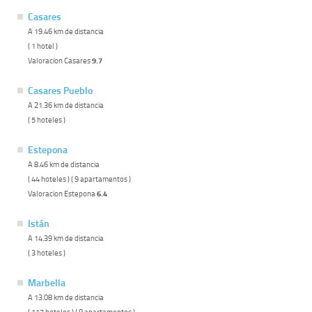
Casares
A 19.46 km de distancia
( 1 hotel )
Valoracion Casares
9.7
Casares Pueblo
A 21.36 km de distancia
( 5 hoteles )
Estepona
A 8.46 km de distancia
( 44 hoteles ) ( 9 apartamentos )
Valoracion Estepona
6.4
Istán
A 14.39 km de distancia
( 3 hoteles )
Marbella
A 13.08 km de distancia
( 117 hoteles ) ( 8 apartamentos )