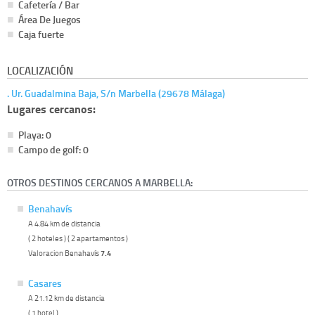
Cafetería / Bar
Área De Juegos
Caja fuerte
LOCALIZACIÓN
. Ur. Guadalmina Baja, S/n Marbella (29678 Málaga)
Lugares cercanos:
Playa: 0
Campo de golf: 0
OTROS DESTINOS CERCANOS A MARBELLA:
Benahavís
A 4.84 km de distancia
( 2 hoteles ) ( 2 apartamentos )
Valoracion Benahavís
7.4
Casares
A 21.12 km de distancia
( 1 hotel )