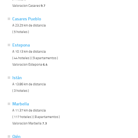
Valoracion Casares
9.7
Casares Pueblo
A 23.25 km de distancia
( 5 hoteles )
Estepona
A 10.13 km de distancia
( 44 hoteles ) ( 9 apartamentos )
Valoracion Estepona
6.4
Istán
A 13.86 km de distancia
( 3 hoteles )
Marbella
A 11.37 km de distancia
( 117 hoteles ) ( 8 apartamentos )
Valoracion Marbella
7.3
Ojén