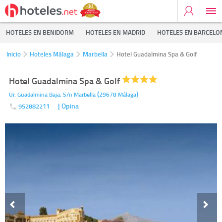
HOTELES EN BENIDORM
HOTELES EN MADRID
HOTELES EN BARCELO
Inicio
Hoteles Málaga
Marbella
Hotel Guadalmina Spa & Golf
Hotel Guadalmina Spa & Golf
(
)
Ur. Guadalmina Baja, S/n
Marbella
29678
Málaga
| Opina
952882211