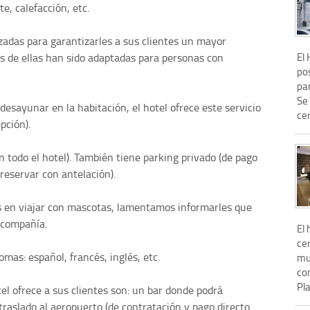
te, calefacción, etc.
zadas para garantizarles a sus clientes un mayor
El
s de ellas han sido adaptadas para personas con
po
pa
Se
desayunar en la habitación, el hotel ofrece este servicio
cer
pción).
en todo el hotel). También tiene parking privado (de pago
 reservar con antelación).
s en viajar con mascotas, lamentamos informarles que
 compañía.
El 
cer
omas: español, francés, inglés, etc.
mu
com
Pla
el ofrece a sus clientes son: un bar donde podrá
traslado al aeropuerto (de contratación y pago directo