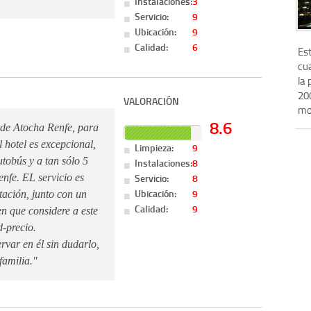
Instalaciones:
3
Servicio:
9
Ubicación:
9
Calidad:
6
Es
cua
la 
200
VALORACIÓN
mo
8.6
 de Atocha Renfe, para
l hotel es excepcional,
Limpieza:
9
tobús y a tan sólo 5
Instalaciones:
8
Servicio:
8
nfe. EL servicio es
Ubicación:
9
itación, junto con un
Calidad:
9
n que considere a este
-precio.
rvar en él sin dudarlo,
familia."