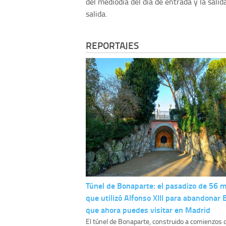
del mediodía del día de entrada y la salid
salida.
REPORTAJES
Túnel de Bonaparte: el pasadizo de 56 
que utilizó Alfonso XIII para abandonar
que ahora puedes visitar en Madrid
El túnel de Bonaparte, construido a comienzos d