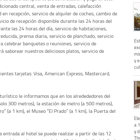
icionado central, venta de entradas, calefacción
d en recepción, servicio de alquiler de coches, cambio de
icio de recepción disponible durante las 24 horas del
rante las 24 horas del día, servicio de habitaciones,
ducida, prensa diaria, servicio de planchado, servicio
Es
ara celebrar banquetes o reuniones, servicio de
exc
á saborear nuestros deliciosos platos, servicio de
mi
y 
cul
uientes tarjetas: Visa, American Express, Mastercard,
s turístico le informamos que en los alredededores del
solo 300 metros), la estación de metro (a 500 metros),
o” (a 1 km), el Museo “El Prado” (a 1 km), la Puerta del
El
a 
y 
 entrada al hotel se puede realizar a partir de las 12
Th