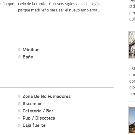
ación que
cielo de la capital. Con seis siglos de vida, llegó al
lad
parque madrileño para ser el nuevo emblema...
per
cul
Minibar
Baño
Es
Car
com
el
tie
Zona De No Fumadores
Ascensor
Cafetería / Bar
Pub / Discoteca
Caja fuerte