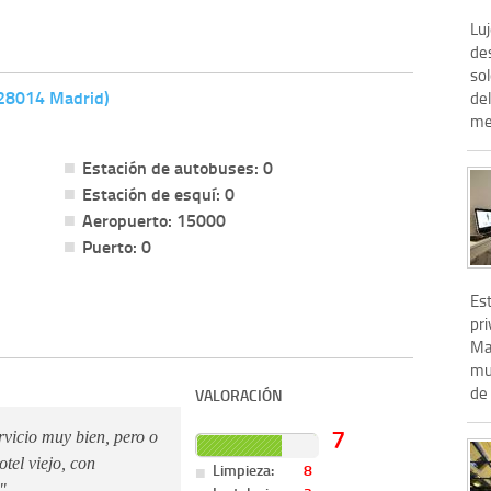
Luj
de
so
(28014 Madrid)
del
me
Estación de autobuses: 0
Estación de esquí: 0
Aeropuerto: 15000
Puerto: 0
Es
pri
Ma
mu
de 
VALORACIÓN
7
rvicio muy bien, pero o
tel viejo, con
Limpieza:
8
"