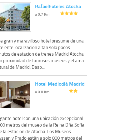
Rafaelhoteles Atocha
a 0.7 Km
te gran y maravilloso hotel presume de una
elente localizacion a tan solo pocos
nutos de estacion de trenes Madrid Atocha
en proximidad de famosos museos y el area
tural de Madrid. Desp...
Hotel Mediodiá Madrid
a 0.8 Km
egante hotel con una ubicación excepcional
100 metros del museo de la Reina Dña Sofía
de la estación de Atocha. Los Museos
yssen y Prado están a solo 800 metros del