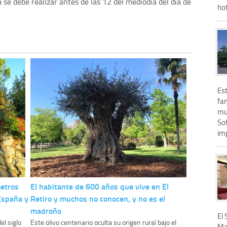
a se debe realizar antes de las 12 del mediodía del día de
hot
Est
fa
mu
So
imp
metros
El habitante de 600 años que vive en El
 España y
Retiro y muchos no conocen, y no es el
madroño
El 
el siglo
Este olivo centenario oculta su origen rural bajo el
Ma