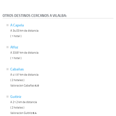
OTROS DESTINOS CERCANOS A VILALBA:
A Capela
A 34.03 km de distancia
( 1 hotel )
Alfoz
A 33.87 km de distancia
( 1 hotel )
Cabañas
A 41.57 km de distancia
( 2 hoteles )
Valoracion Cabañas
6.0
Guitiriz
A 21.2 km de distancia
( 2 hoteles )
Valoracion Guitiriz
8.4