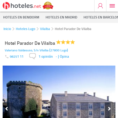
HOTELES EN BENIDORM
HOTELES EN MADRID
HOTELES EN BARCELO
Inicio
Hoteles Lugo
Vilalba
Hotel Parador De Vilalba
Hotel Parador De Vilalba
(
)
Valeriano Valdesuso, S/n
Vilalba
27800
Lugo
1 opinión
-
| Opina
98251 11