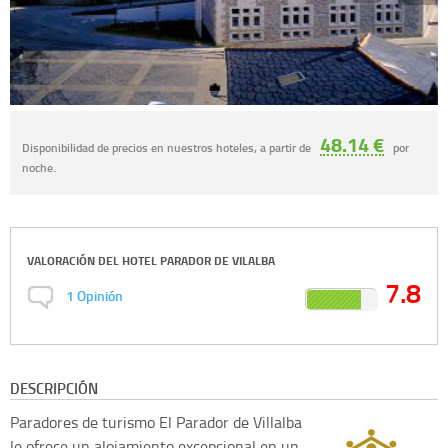
48.14 €
Disponibilidad de precios en nuestros hoteles, a partir de
por
noche.
VALORACIÓN DEL
HOTEL PARADOR DE VILALBA
7.8
1
Opinión
DESCRIPCIÓN
Paradores de turismo
El Parador de Villalba
le ofrece un alojamiento excepcional en un