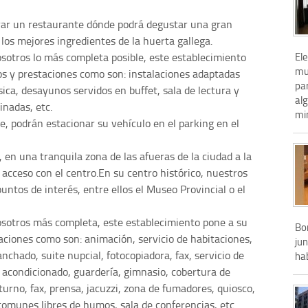
rar un restaurante dónde podrá degustar una gran
 los mejores ingredientes de la huerta gallega.
El
osotros lo más completa posible, este establecimiento
mu
ios y prestaciones como son: instalaciones adaptadas
par
ica, desayunos servidos en buffet, sala de lectura y
al
inadas, etc.
mi
e, podrán estacionar su vehículo en el parking en el
, en una tranquila zona de las afueras de la ciudad a la
acceso con el centro.En su centro histórico, nuestros
untos de interés, entre ellos el Museo Provincial o el
nosotros más completa, este establecimiento pone a su
Bon
taciones como son: animación, servicio de habitaciones,
jun
nchado, suite nupcial, fotocopiadora, fax, servicio de
ha
e acondicionado, guardería, gimnasio, cobertura de
cturno, fax, prensa, jacuzzi, zona de fumadores, quiosco,
 comunes libres de humos, sala de conferencias, etc.