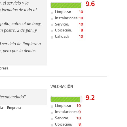
9.6
 el servicio y la
s jornadas de todo al
Limpieza:
10
Instalaciones:
10
Servicio:
10
ollo, entrecot de buey,
Ubicación:
8
 postre, 2 de pan, y
Calidad:
10
 servicio de limpieza a
o, pero por lo demás
presa
VALORACIÓN
9.2
l. Recomendado"
Limpieza:
10
ia
Empresa
Instalaciones:
9
Servicio:
10
Ubicación:
8