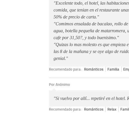
"Excelente todo, el hotel, las habitaciones,
comida, que tenian en el restaurante una
50% de precio de carta."
"Comimos ensalada de bacalao, rollo de p
agua, botella pequeña de matarromera, un
cafe por 31,50?, y todo buenisimo."
"Quizas lo mas molesto es que empieza el
las 8 de la mañana y se oye algo de ruid
genial."
Recomendado para:
Románticos
Familia
Em
Por Anónimo
"Si vuelvo por allí... repetiré en el hote
Recomendado para:
Románticos
Relax
Famil