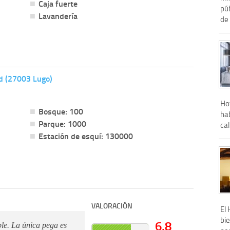
Caja fuerte
pú
Lavandería
de 
d (27003 Lugo)
Ho
Bosque: 100
ha
Parque: 1000
cal
Estación de esquí: 130000
VALORACIÓN
El
bi
6.8
le. La única pega es