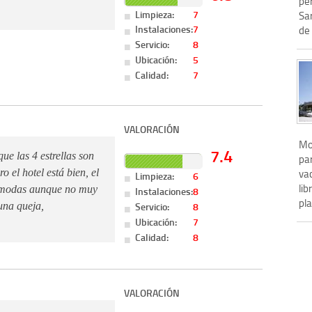
pe
Limpieza:
7
Sa
Instalaciones:
7
de 
Servicio:
8
Ubicación:
5
Calidad:
7
VALORACIÓN
Mo
7.4
ue las 4 estrellas son
par
o el hotel está bien, el
vac
Limpieza:
6
lib
comodas aunque no muy
Instalaciones:
8
pla
Servicio:
8
una queja,
Ubicación:
7
Calidad:
8
VALORACIÓN