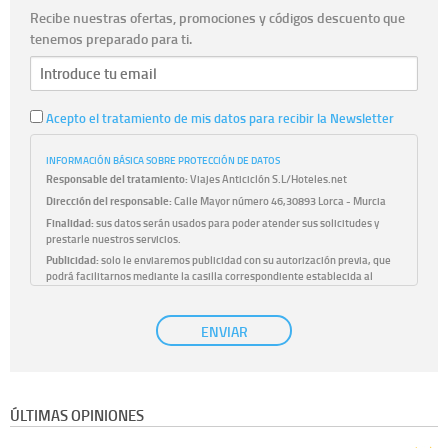
Recibe nuestras ofertas, promociones y códigos descuento que
tenemos preparado para ti.
Acepto el tratamiento de mis datos para recibir la Newsletter
INFORMACIÓN BÁSICA SOBRE PROTECCIÓN DE DATOS
Responsable del tratamiento:
Viajes Anticiclón S.L/Hoteles.net
Dirección del responsable:
Calle Mayor número 46,30893 Lorca - Murcia
Finalidad:
sus datos serán usados para poder atender sus solicitudes y
prestarle nuestros servicios.
Publicidad:
solo le enviaremos publicidad con su autorización previa, que
podrá facilitarnos mediante la casilla correspondiente establecida al
efecto.
Base Jurídica:
únicamente trataremos sus datos con su consentimiento
ENVIAR
previo, que podrá facilitarnos mediante la casilla correspondiente
establecida al efecto.
Destinatarios:
con carácter general, sólo el personal de nuestra entidad
que esté debidamente autorizado podrá tener conocimiento de la
información que le pedimos. No se comunicarán datos a terceros.
ÚLTIMAS OPINIONES
Derechos:
tiene derecho a saber qué información tenemos sobre usted,
corregirla y eliminarla, tal y como se explica en la información adicional