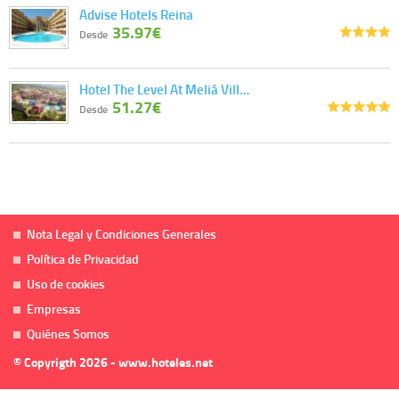
Advise Hotels Reina
35.97€
Desde
Hotel The Level At Meliá Vill…
51.27€
Desde
Nota Legal y Condiciones Generales
Política de Privacidad
Uso de cookies
Empresas
Quiénes Somos
© Copyrigth 2026 - www.hoteles.net