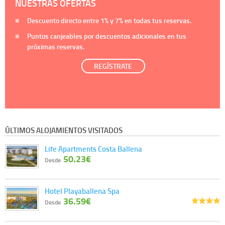
NUESTRAS OFERTAS
Descuento directo entre
1%
y
7%
en todas tus reservas.
Puntos canjeables por descuentos adicionales en tus
próximas reservas.
REGÍSTRATE
ÚLTIMOS ALOJAMIENTOS VISITADOS
Life Apartments Costa Ballena
50.23€
Desde
Hotel Playaballena Spa
36.59€
Desde