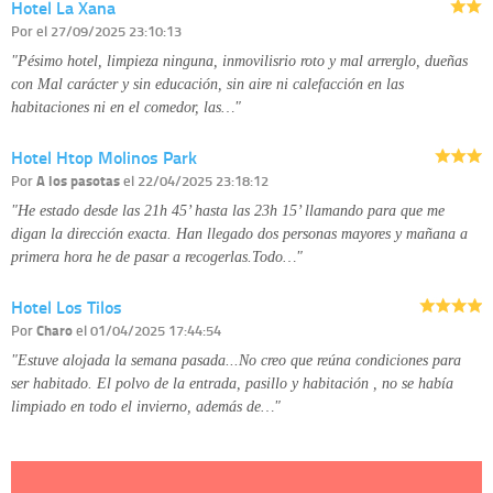
Hotel La Xana
disponible en nuestra página web.
Información complementaria:
Puede consultar la información adicional y
Por
el 27/09/2025 23:10:13
detallada sobre cómo tratamos sus datos en la
política de privacidad
"Pésimo hotel, limpieza ninguna, inmovilisrio roto y mal arrerglo, dueñas
con Mal carácter y sin educación, sin aire ni calefacción en las
habitaciones ni en el comedor, las…"
Hotel Htop Molinos Park
Por
A los pasotas
el 22/04/2025 23:18:12
"He estado desde las 21h 45’ hasta las 23h 15’ llamando para que me
digan la dirección exacta. Han llegado dos personas mayores y mañana a
primera hora he de pasar a recogerlas.Todo…"
Hotel Los Tilos
Por
Charo
el 01/04/2025 17:44:54
"Estuve alojada la semana pasada...No creo que reúna condiciones para
ser habitado. El polvo de la entrada, pasillo y habitación , no se había
limpiado en todo el invierno, además de…"