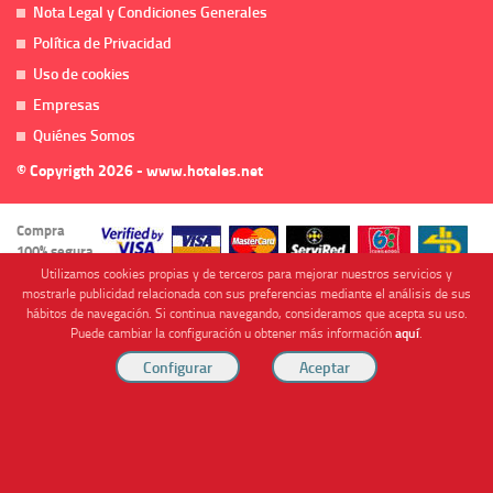
Nota Legal y Condiciones Generales
Política de Privacidad
Uso de cookies
Empresas
Quiénes Somos
© Copyrigth 2026 - www.hoteles.net
Compra
100% segura
Utilizamos cookies propias y de terceros para mejorar nuestros servicios y
mostrarle publicidad relacionada con sus preferencias mediante el análisis de sus
hábitos de navegación. Si continua navegando, consideramos que acepta su uso.
Puede cambiar la configuración u obtener más información
aquí
.
Cofinanciado por
Viajes Anticiclón, S.L. Agencia de Viajes Online - C.I. MU-107-2-25. C/ Mayor nº46 Bajo,
CP: 30893, Almendricos (Murcia, Spain).