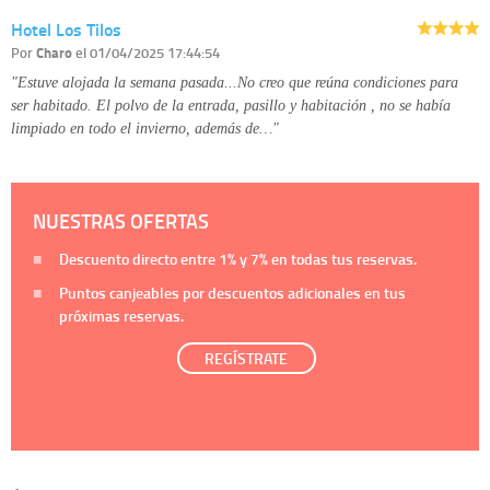
Hotel Los Tilos
Por
Charo
el 01/04/2025 17:44:54
"Estuve alojada la semana pasada...No creo que reúna condiciones para
ser habitado. El polvo de la entrada, pasillo y habitación , no se había
limpiado en todo el invierno, además de…"
NUESTRAS OFERTAS
Descuento directo entre
1%
y
7%
en todas tus reservas.
Puntos canjeables por descuentos adicionales en tus
próximas reservas.
REGÍSTRATE