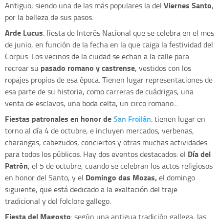
Viernes Santo
Antiguo, siendo una de las más populares la del
,
por la belleza de sus pasos.
Arde Lucus
: fiesta de Interés Nacional que se celebra en el mes
de junio, en función de la fecha en la que caiga la festividad del
Corpus. Los vecinos de la ciudad se echan a la calle para
pasado romano y castrense
recrear su
, vestidos con los
ropajes propios de esa época. Tienen lugar representaciones de
esa parte de su historia, como carreras de cuádrigas, una
venta de esclavos, una boda celta, un circo romano...
Fiestas patronales en honor de
San Froilán
: tienen lugar en
torno al día 4 de octubre, e incluyen mercados, verbenas,
charangas, cabezudos, conciertos y otras muchas actividades
Día del
para todos los públicos. Hay dos eventos destacados: el
Patrón
, el 5 de octubre, cuando se celebran los actos religiosos
Domingo das Mozas,
en honor del Santo, y el
el domingo
siguiente, que está dedicado a la exaltación del traje
tradicional y del folclore gallego.
Fiesta del Magosto
: según una antigua tradición gallega, las