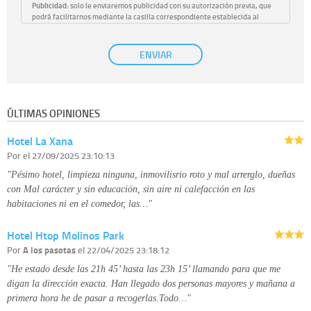
Publicidad:
solo le enviaremos publicidad con su autorización previa, que
podrá facilitarnos mediante la casilla correspondiente establecida al
efecto.
Base Jurídica:
únicamente trataremos sus datos con su consentimiento
ENVIAR
previo, que podrá facilitarnos mediante la casilla correspondiente
establecida al efecto.
Destinatarios:
con carácter general, sólo el personal de nuestra entidad
que esté debidamente autorizado podrá tener conocimiento de la
información que le pedimos. No se comunicarán datos a terceros.
ÚLTIMAS OPINIONES
Derechos:
tiene derecho a saber qué información tenemos sobre usted,
corregirla y eliminarla, tal y como se explica en la información adicional
Hotel La Xana
disponible en nuestra página web.
Información complementaria:
Puede consultar la información adicional y
Por
el 27/09/2025 23:10:13
detallada sobre cómo tratamos sus datos en la
política de privacidad
"Pésimo hotel, limpieza ninguna, inmovilisrio roto y mal arrerglo, dueñas
con Mal carácter y sin educación, sin aire ni calefacción en las
habitaciones ni en el comedor, las…"
Hotel Htop Molinos Park
Por
A los pasotas
el 22/04/2025 23:18:12
"He estado desde las 21h 45’ hasta las 23h 15’ llamando para que me
digan la dirección exacta. Han llegado dos personas mayores y mañana a
primera hora he de pasar a recogerlas.Todo…"