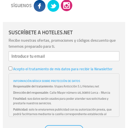
SÍGUENOS
SUSCRÍBETE A HOTELES.NET
Recibe nuestras ofertas, promociones y códigos descuento que
tenemos preparado para ti.
Acepto el tratamiento de mis datos para recibir la Newsletter
INFORMACIÓN BÁSICA SOBRE PROTECCIÓN DE DATOS
Responsable del tratamiento:
Viajes Anticiclón S.L/Hoteles.net
Dirección del responsable:
Calle Mayor número 46,30893 Lorca - Murcia
Finalidad:
sus datos serán usados para poder atender sus solicitudes y
prestarle nuestros servicios.
Publicidad:
solo le enviaremos publicidad con su autorización previa, que
podrá facilitarnos mediante la casilla correspondiente establecida al
efecto.
Base Jurídica:
únicamente trataremos sus datos con su consentimiento