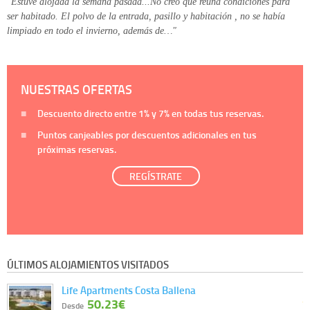
"Estuve alojada la semana pasada...No creo que reúna condiciones para
ser habitado. El polvo de la entrada, pasillo y habitación , no se había
limpiado en todo el invierno, además de…"
NUESTRAS OFERTAS
Descuento directo entre
1%
y
7%
en todas tus reservas.
Puntos canjeables por descuentos adicionales en tus
próximas reservas.
REGÍSTRATE
ÚLTIMOS ALOJAMIENTOS VISITADOS
Life Apartments Costa Ballena
50.23€
Desde