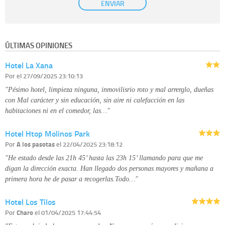
ENVIAR
previo, que podrá facilitarnos mediante la casilla correspondiente
establecida al efecto.
Destinatarios:
con carácter general, sólo el personal de nuestra entidad
que esté debidamente autorizado podrá tener conocimiento de la
información que le pedimos. No se comunicarán datos a terceros.
ÚLTIMAS OPINIONES
Derechos:
tiene derecho a saber qué información tenemos sobre usted,
corregirla y eliminarla, tal y como se explica en la información adicional
Hotel La Xana
disponible en nuestra página web.
Información complementaria:
Puede consultar la información adicional y
Por
el 27/09/2025 23:10:13
detallada sobre cómo tratamos sus datos en la
política de privacidad
"Pésimo hotel, limpieza ninguna, inmovilisrio roto y mal arrerglo, dueñas
con Mal carácter y sin educación, sin aire ni calefacción en las
habitaciones ni en el comedor, las…"
Hotel Htop Molinos Park
Por
A los pasotas
el 22/04/2025 23:18:12
"He estado desde las 21h 45’ hasta las 23h 15’ llamando para que me
digan la dirección exacta. Han llegado dos personas mayores y mañana a
primera hora he de pasar a recogerlas.Todo…"
Hotel Los Tilos
Por
Charo
el 01/04/2025 17:44:54