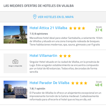
LAS MEJORES OFERTAS DE HOTELES EN VILALBA
VER HOTELES EN EL MAPA
Hotel Attica 21 Villalba
Desde
37 €
7.5
|
6
opiniones
Maravilloso hotel ideal para visitar Santaballa, a solamente 10 km
de Villalba y situado en una zona tranquila rodeada de bosques.
Tiene habitaciones modernas, spa, sauna, gimnasio y wi-fi gratis
Hotel Villamartin
Singular Hotel situado en la ciudad de Vilalba, en la provincia de
Lugo. Este acogedor establecimiento se encuentra compuesto
por un total de 60 estancias. Todas ellas, decoradas de forma
sencilla
Hotel Parador De Vilalba
Desde
48 €
7.8
|
1
opinión
El Parador de Villalba le ofrece un alojamiento excepcional en un
impresionante torreón de la Galicia medieval. Cuidadosamente
reformado para ofrecerle el hotel que es hoy en día, est