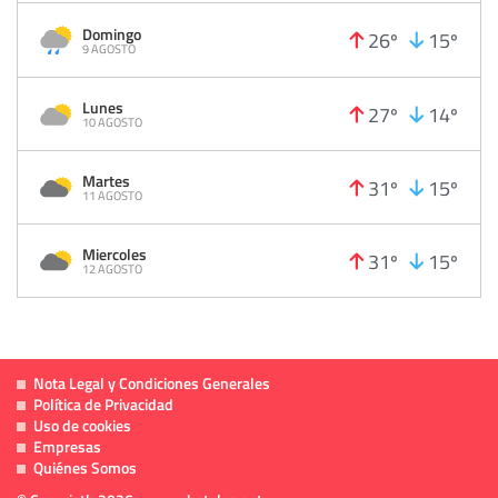
Domingo
26º
15º
9 AGOSTO
Lunes
27º
14º
10 AGOSTO
Martes
31º
15º
11 AGOSTO
Miercoles
31º
15º
12 AGOSTO
Nota Legal y Condiciones Generales
Política de Privacidad
Uso de cookies
Empresas
Quiénes Somos