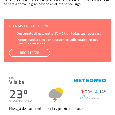
patrimonio monumental y un gran escena cultural, el municipio de Vilalba
se perfila como un gran destino en el interior de Lugo...
OFERTAS EN HOTELES.NET
Descuento directo entre 1% y 7% en todas tus reservas.
Puntos canjeables por descuentos adicionales en tus
próximas reservas.
REGÍSTRATE
HOY
Vilalba
23º
29º
14º
39 km/h max.
SENSACIÓN DE 24º
Riesgo de Tormentas en las próximas horas