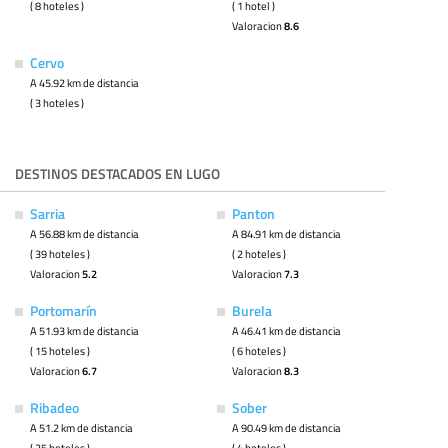
( 8 hoteles )
( 1 hotel )
Valoracion
8.6
Cervo
A 45.92 km de distancia
( 3 hoteles )
DESTINOS DESTACADOS EN LUGO
Sarria
Panton
A 56.88 km de distancia
A 84.91 km de distancia
( 39 hoteles )
( 2 hoteles )
Valoracion
5.2
Valoracion
7.3
Portomarín
Burela
A 51.93 km de distancia
A 46.41 km de distancia
( 15 hoteles )
( 6 hoteles )
Valoracion
6.7
Valoracion
8.3
Ribadeo
Sober
A 51.2 km de distancia
A 90.49 km de distancia
( 25 hoteles )
( 4 hoteles )