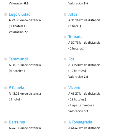
Valoracion
6.3
Valoracion
8.4
Lugo Ciudad
Alfoz
A 29.66 km de distancia
A 31.14 km de distancia
( 33 hoteles )
( 1 hotel )
Valoracion
7.1
Trabada
A 37.73 km de distancia
( 2 hoteles )
Taramundi
Foz
A 38.92 km de distancia
A 39.58 km de distancia
( 6 hoteles )
( 12 hoteles )
Valoracion
7.8
A Capela
Viveiro
A 43.02 km de distancia
A 43.27 km de distancia
( 1 hotel )
( 23 hoteles )
( 2 apartamentos )
Valoracion
6.7
Barreiros
A Fonsagrada
A 44.37 km de distancia
A 44.47 km de distancia