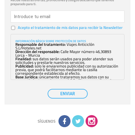
Recibe nuestras ofertas, promociones y códigos descuento que tenemos
preparado para ti.
Acepto el tratamiento de mis datos para recibir la Newsletter
INFORMACIÓN BÁSICA SOBRE PROTECCIÓN DE DATOS
Responsable del tratamiento:
Viajes Anticiclón
S.L/Hoteles.net
Dirección del responsable:
Calle Mayor número 46,30893
Lorca - Murcia
Finalidad:
sus datos serán usados para poder atender sus
solicitudes y prestarle nuestros servicios.
Publicidad:
solo le enviaremos publicidad con su autorización
previa, que podrá facilitarnos mediante la casilla
correspondiente establecida al efecto.
Base Jurídica:
únicamente trataremos sus datos con su
consentimiento previo, que podrá facilitarnos mediante la
casilla correspondiente establecida al efecto.
Destinatarios:
con carácter general, sólo el personal de
nuestra entidad que esté debidamente autorizado podrá
ENVIAR
tener conocimiento de la información que le pedimos. No se
comunicarán datos a terceros.
Derechos:
tiene derecho a saber qué información tenemos
sobre usted, corregirla y eliminarla, tal y como se explica en
la información adicional disponible en nuestra página web.
Información complementaria:
Puede consultar la información
adicional y detallada sobre cómo tratamos sus datos en la
política de privacidad
SÍGUENOS