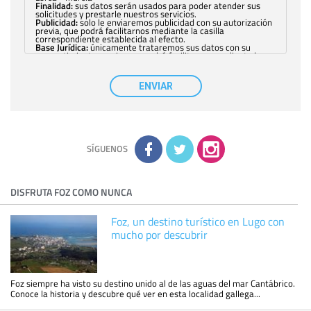
Finalidad:
sus datos serán usados para poder atender sus
solicitudes y prestarle nuestros servicios.
Publicidad:
solo le enviaremos publicidad con su autorización
previa, que podrá facilitarnos mediante la casilla
correspondiente establecida al efecto.
Base Jurídica:
únicamente trataremos sus datos con su
consentimiento previo, que podrá facilitarnos mediante la
casilla correspondiente establecida al efecto.
Destinatarios:
con carácter general, sólo el personal de
nuestra entidad que esté debidamente autorizado podrá
ENVIAR
tener conocimiento de la información que le pedimos. No se
comunicarán datos a terceros.
Derechos:
tiene derecho a saber qué información tenemos
sobre usted, corregirla y eliminarla, tal y como se explica en
la información adicional disponible en nuestra página web.
Información complementaria:
Puede consultar la información
adicional y detallada sobre cómo tratamos sus datos en la
política de privacidad
SÍGUENOS
DISFRUTA FOZ COMO NUNCA
Foz, un destino turístico en Lugo con
mucho por descubrir
Foz siempre ha visto su destino unido al de las aguas del mar Cantábrico.
Conoce la historia y descubre qué ver en esta localidad gallega...