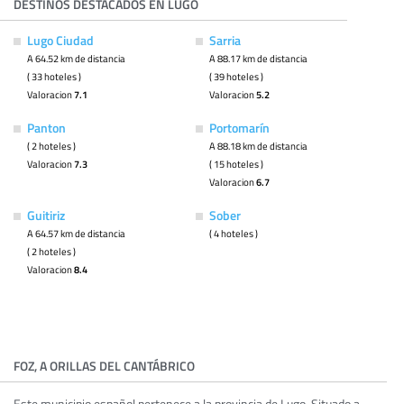
DESTINOS DESTACADOS EN LUGO
Lugo Ciudad
Sarria
A 64.52 km de distancia
A 88.17 km de distancia
( 33 hoteles )
( 39 hoteles )
Valoracion
7.1
Valoracion
5.2
Panton
Portomarín
( 2 hoteles )
A 88.18 km de distancia
Valoracion
7.3
( 15 hoteles )
Valoracion
6.7
Guitiriz
Sober
A 64.57 km de distancia
( 4 hoteles )
( 2 hoteles )
Valoracion
8.4
FOZ, A ORILLAS DEL CANTÁBRICO
Este municipio español pertenece a la provincia de Lugo. Situado a