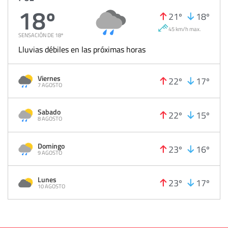
18º
21º
18º
45 km/h max.
SENSACIÓN DE 18º
Lluvias débiles en las próximas horas
Viernes
22º
17º
7 AGOSTO
Sabado
22º
15º
8 AGOSTO
Domingo
23º
16º
9 AGOSTO
Lunes
23º
17º
10 AGOSTO