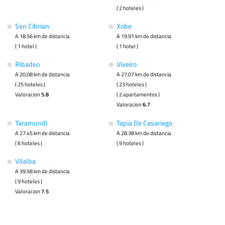
( 2 hoteles )
San Cibrian
Xobe
A 18.56 km de distancia
A 19.91 km de distancia
( 1 hotel )
( 1 hotel )
Ribadeo
Viveiro
A 20.08 km de distancia
A 27.07 km de distancia
( 25 hoteles )
( 23 hoteles )
Valoracion
5.8
( 2 apartamentos )
Valoracion
6.7
Taramundi
Tapia De Casariego
A 27.45 km de distancia
A 28.38 km de distancia
( 6 hoteles )
( 9 hoteles )
Vilalba
A 39.58 km de distancia
( 9 hoteles )
Valoracion
7.5