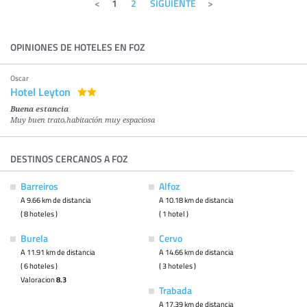
1
2
SIGUIENTE
OPINIONES DE HOTELES EN FOZ
Oscar
Hotel Leyton
Buena estancia
Muy buen trato,habitación muy espaciosa
DESTINOS CERCANOS A FOZ
Barreiros
Alfoz
A 9.66 km de distancia
A 10.18 km de distancia
( 8 hoteles )
( 1 hotel )
Burela
Cervo
A 11.91 km de distancia
A 14.66 km de distancia
( 6 hoteles )
( 3 hoteles )
Valoracion
8.3
Trabada
A 17.39 km de distancia