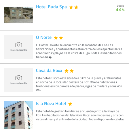
Hotel Buda Spa
Desde
33 €
O Norte
El Hostal O Norte se encuentra en la localidad de Foz. Las
habitaciones y apartamentos están cerca de los espectaculares
acantilados y playas de la costa de Lugo. Todas las habitaciones
tienen ba�
Casa da Roxa
Este hotel rústico está situado a 3 km de la playa y a 10 minutos
en coche de la localidad costera de Foz. Ofrece habitaciones
tradicionales con paredes de piedra, vigas de madera y conexión
Wi-
Isla Nova Hotel
Este hotel de gestión familiar se encuentra junto a la Playa de
Foz. Las habitaciones del Isla Nova Hotel son modernas y ofrecen
vistas al mar y al entrante de la ciudad. Todas disponen de calefac