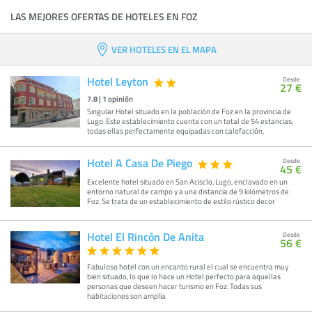
LAS MEJORES OFERTAS DE HOTELES EN FOZ
VER HOTELES EN EL MAPA
Hotel Leyton
Desde
27 €
7.8
|
1
opinión
Singular Hotel situado en la población de Foz en la provincia de
Lugo. Este establecimiento cuenta con un total de 54 estancias,
todas ellas perfectamente equipadas con calefacción,
Hotel A Casa De Piego
Desde
45 €
Excelente hotel situado en San Acisclo, Lugo, enclavado en un
entorno natural de campo y a una distancia de 9 kilómetros de
Foz. Se trata de un establecimiento de estilo rústico decor
Hotel El Rincón De Anita
Desde
56 €
Fabuloso hotel con un encanto rural el cual se encuentra muy
bien situado, lo que lo hace un Hotel perfecto para aquellas
personas que deseen hacer turismo en Foz. Todas sus
habitaciones son amplia