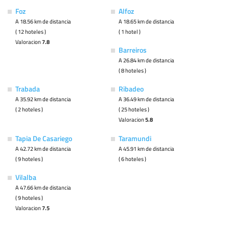
Foz
Alfoz
A 18.56 km de distancia
A 18.65 km de distancia
( 12 hoteles )
( 1 hotel )
Valoracion
7.8
Barreiros
A 26.84 km de distancia
( 8 hoteles )
Trabada
Ribadeo
A 35.92 km de distancia
A 36.49 km de distancia
( 2 hoteles )
( 25 hoteles )
Valoracion
5.8
Tapia De Casariego
Taramundi
A 42.72 km de distancia
A 45.91 km de distancia
( 9 hoteles )
( 6 hoteles )
Vilalba
A 47.66 km de distancia
( 9 hoteles )
Valoracion
7.5