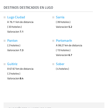
DESTINOS DESTACADOS EN LUGO
Lugo Ciudad
Sarria
A 76.11 km de distancia
( 39 hoteles )
( 33 hoteles )
Valoracion
5.2
Valoracion
7.1
Panton
Portomarín
( 2 hoteles )
A 99.27 km de distancia
Valoracion
7.3
( 15 hoteles )
Valoracion
6.7
Guitiriz
Sober
A 67.67 km de distancia
( 4 hoteles )
( 2 hoteles )
Valoracion
8.4