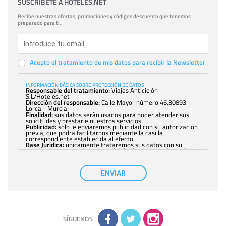
SUSCRÍBETE A HOTELES.NET
Recibe nuestras ofertas, promociones y códigos descuento que tenemos
preparado para ti.
Acepto el tratamiento de mis datos para recibir la Newsletter
INFORMACIÓN BÁSICA SOBRE PROTECCIÓN DE DATOS
Responsable del tratamiento:
Viajes Anticiclón
S.L/Hoteles.net
Dirección del responsable:
Calle Mayor número 46,30893
Lorca - Murcia
Finalidad:
sus datos serán usados para poder atender sus
solicitudes y prestarle nuestros servicios.
Publicidad:
solo le enviaremos publicidad con su autorización
previa, que podrá facilitarnos mediante la casilla
correspondiente establecida al efecto.
Base Jurídica:
únicamente trataremos sus datos con su
consentimiento previo, que podrá facilitarnos mediante la
casilla correspondiente establecida al efecto.
Destinatarios:
con carácter general, sólo el personal de
nuestra entidad que esté debidamente autorizado podrá
ENVIAR
tener conocimiento de la información que le pedimos. No se
comunicarán datos a terceros.
Derechos:
tiene derecho a saber qué información tenemos
sobre usted, corregirla y eliminarla, tal y como se explica en
la información adicional disponible en nuestra página web.
Información complementaria:
Puede consultar la información
adicional y detallada sobre cómo tratamos sus datos en la
política de privacidad
SÍGUENOS