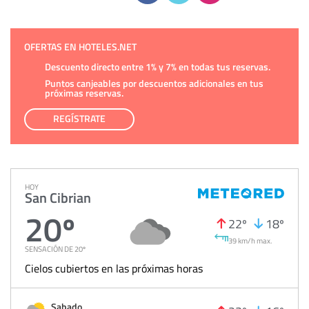
OFERTAS EN HOTELES.NET
Descuento directo entre 1% y 7% en todas tus reservas.
Puntos canjeables por descuentos adicionales en tus
próximas reservas.
REGÍSTRATE
HOY
San Cibrian
20º
22º
18º
39 km/h max.
SENSACIÓN DE 20º
Cielos cubiertos en las próximas horas
Sabado