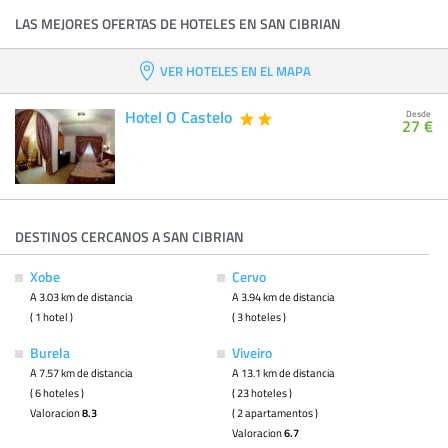
LAS MEJORES OFERTAS DE HOTELES EN SAN CIBRIAN
VER HOTELES EN EL MAPA
Hotel O Castelo
Desde
27 €
DESTINOS CERCANOS A SAN CIBRIAN
Xobe
Cervo
A 3.03 km de distancia
A 3.94 km de distancia
( 1 hotel )
( 3 hoteles )
Burela
Viveiro
A 7.57 km de distancia
A 13.1 km de distancia
( 6 hoteles )
( 23 hoteles )
Valoracion
8.3
( 2 apartamentos )
Valoracion
6.7