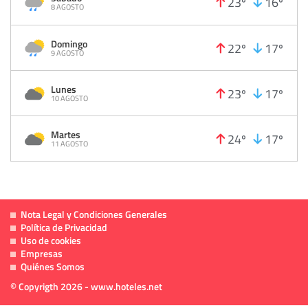
23º
16º
8 AGOSTO
Domingo
22º
17º
9 AGOSTO
Lunes
23º
17º
10 AGOSTO
Martes
24º
17º
11 AGOSTO
Nota Legal y Condiciones Generales
Política de Privacidad
Uso de cookies
Empresas
Quiénes Somos
© Copyrigth 2026 - www.hoteles.net