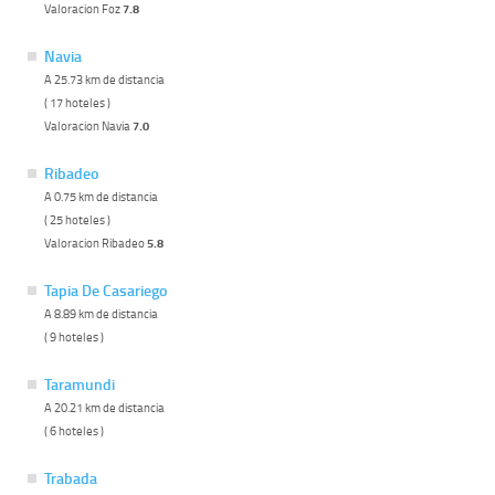
Valoracion Foz
7.8
Navia
A 25.73 km de distancia
( 17 hoteles )
Valoracion Navia
7.0
Ribadeo
A 0.75 km de distancia
( 25 hoteles )
Valoracion Ribadeo
5.8
Tapia De Casariego
A 8.89 km de distancia
( 9 hoteles )
Taramundi
A 20.21 km de distancia
( 6 hoteles )
Trabada