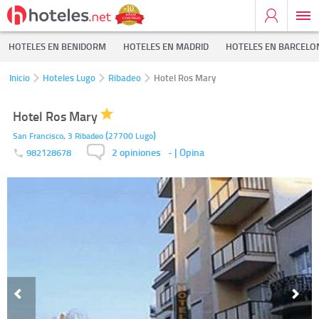
HOTELES EN BENIDORM
HOTELES EN MADRID
HOTELES EN BARCELO
Inicio
Hoteles Lugo
Ribadeo
Hotel Ros Mary
Hotel Ros Mary
(
)
San Francisco, 3
Ribadeo
27700
Lugo
2 opiniones
-
| Opina
982128678