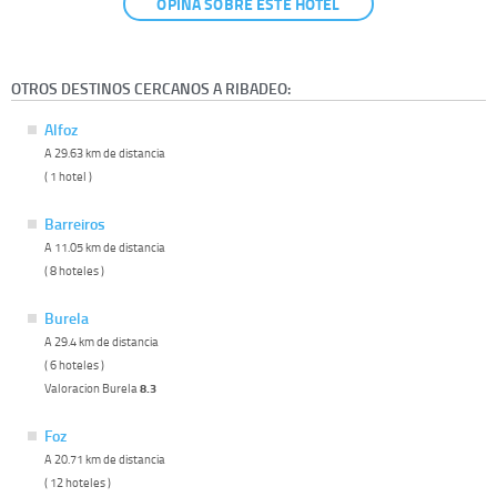
OPINA SOBRE ESTE HOTEL
OTROS DESTINOS CERCANOS A RIBADEO:
Alfoz
A 29.63 km de distancia
( 1 hotel )
Barreiros
A 11.05 km de distancia
( 8 hoteles )
Burela
A 29.4 km de distancia
( 6 hoteles )
Valoracion Burela
8.3
Foz
A 20.71 km de distancia
( 12 hoteles )