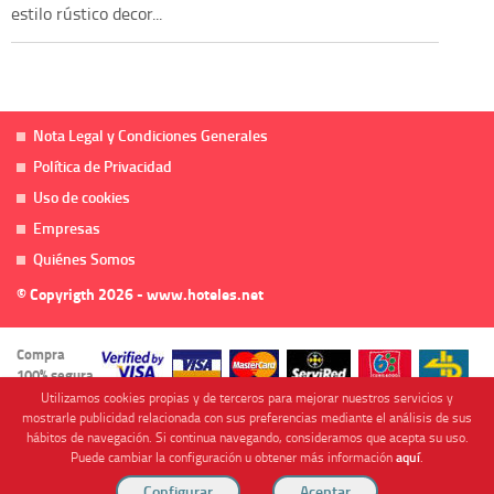
estilo rústico decor...
Nota Legal y Condiciones Generales
Política de Privacidad
Uso de cookies
Empresas
Quiénes Somos
© Copyrigth 2026 - www.hoteles.net
Compra
100% segura
Utilizamos cookies propias y de terceros para mejorar nuestros servicios y
mostrarle publicidad relacionada con sus preferencias mediante el análisis de sus
hábitos de navegación. Si continua navegando, consideramos que acepta su uso.
Puede cambiar la configuración u obtener más información
aquí
.
Cofinanciado por