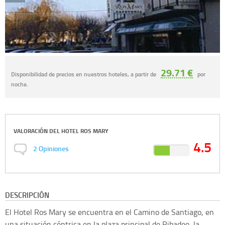
29.71 €
Disponibilidad de precios en nuestros hoteles, a partir de
por
noche.
VALORACIÓN DEL
HOTEL ROS MARY
4.5
2
Opiniones
DESCRIPCIÓN
El Hotel Ros Mary se encuentra en el Camino de Santiago, en
una situación céntrica en la plaza principal de Ribadeo, la