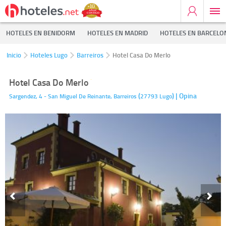
HOTELES EN BENIDORM
HOTELES EN MADRID
HOTELES EN BARCELO
Inicio
Hoteles Lugo
Barreiros
Hotel Casa Do Merlo
Hotel Casa Do Merlo
(
)
| Opina
Sargendez, 4 - San Miguel De Reinante,
Barreiros
27793
Lugo