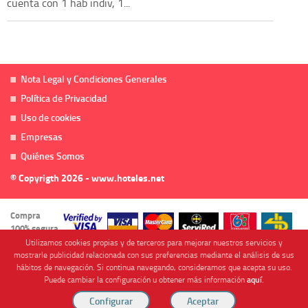
cuenta con 1 hab indiv, 1...
Nota Legal y Condiciones Generales
Política de Privacidad
Uso de cookies
Empresas
Quiénes Somos
© Copyrigth 2026 - www.hoteles.net
Compra
100% segura
Utilizamos cookies propias y de terceros para mejorar nuestros servicios y
mostrarle publicidad relacionada con sus preferencias mediante el análisis de sus
hábitos de navegación. Si continua navegando, consideramos que acepta su uso.
Puede cambiar la configuración u obtener más información
aquí
.
Cofinanciado por