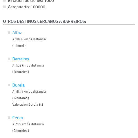
Estación de trenes: 1000
Aeropuerto: 100000
OTROS DESTINOS CERCANOS A BARREIROS:
Alfoz
A 18.06 km de distancia
( 1 hotel )
Barreiros
A 1.02 km de distancia
( 8 hoteles )
Burela
A 18.41 km de distancia
( 6 hoteles )
Valoracion Burela
8.3
Cervo
A 21.9 km de distancia
( 3 hoteles )