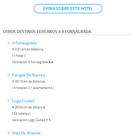
OPINA SOBRE ESTE HOTEL
OTROS DESTINOS CERCANOS A A FONSAGRADA:
A Fonsagrada
A 0.01 km de distancia
( 1 hotel )
Valoracion A Fonsagrada
8.6
Cangas De Narcea
A 39.73 km de distancia
( 9 hoteles ) ( 1 apartamento )
Lugo Ciudad
A 39.04 km de distancia
( 33 hoteles )
Valoracion Lugo Ciudad
7.1
Pola De Allande