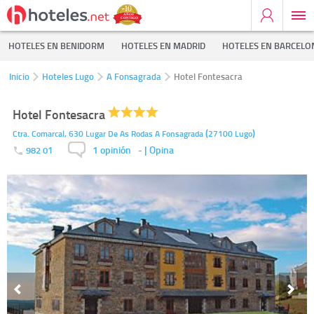
HOTELES EN BENIDORM
HOTELES EN MADRID
HOTELES EN BARCELO
Inicio
Hoteles Lugo
A Fonsagrada
Hotel Fontesacra
Hotel Fontesacra
(
)
Ctra. Comarcal, 630 Lugar De As Rodas
A Fonsagrada
27100
Lugo
1 opinión
-
| Opina
982 01