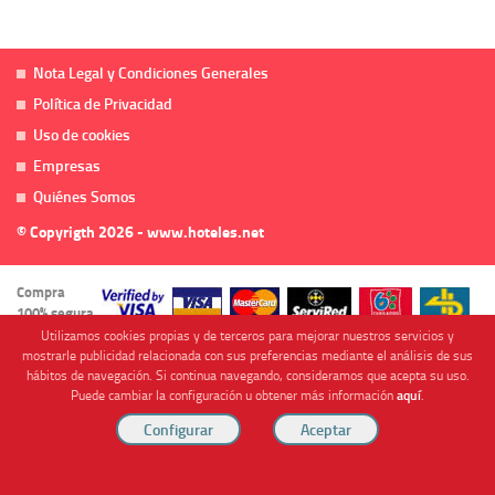
Nota Legal y Condiciones Generales
Política de Privacidad
Uso de cookies
Empresas
Quiénes Somos
© Copyrigth 2026 - www.hoteles.net
Compra
100% segura
Utilizamos cookies propias y de terceros para mejorar nuestros servicios y
mostrarle publicidad relacionada con sus preferencias mediante el análisis de sus
hábitos de navegación. Si continua navegando, consideramos que acepta su uso.
Puede cambiar la configuración u obtener más información
aquí
.
Cofinanciado por
Viajes Anticiclón, S.L. Agencia de Viajes Online - C.I. MU-107-2-25. C/ Mayor nº46 Bajo,
CP: 30893, Almendricos (Murcia, Spain).