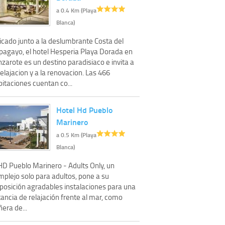
a 0.4 Km (Playa
Blanca)
icado junto a la deslumbrante Costa del
pagayo, el hotel Hesperia Playa Dorada en
zarote es un destino paradisiaco e invita a
relajacion y a la renovacion. Las 466
itaciones cuentan co...
Hotel Hd Pueblo
Marinero
a 0.5 Km (Playa
Blanca)
HD Pueblo Marinero - Adults Only, un
mplejo solo para adultos, pone a su
sposición agradables instalaciones para una
ancia de relajación frente al mar, como
era de...