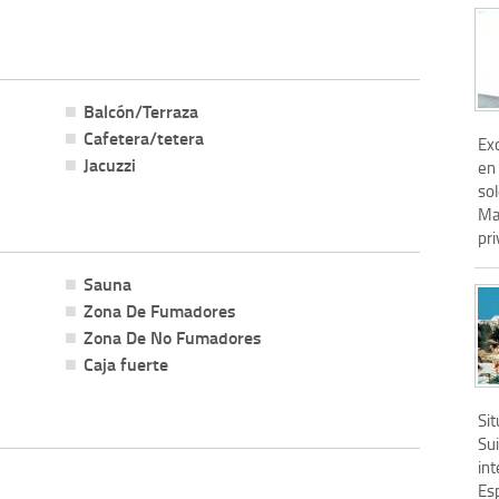
Balcón/Terraza
Cafetera/tetera
Exc
Jacuzzi
en 
sol
Mar
pri
Sauna
Zona De Fumadores
Zona De No Fumadores
Caja fuerte
Si
Su
int
Es