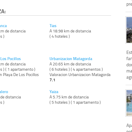
pr
ZA:
anca
Tias
km de distancia
A 18.98 km de distancia
s )
( 4 hoteles )
Est
fan
Los Pocillos
Urbanizacion Matagorda
km de distancia
A 20.65 km de distancia
dor
es ) ( 1 apartamento )
( 6 hoteles ) ( 4 apartamentos )
ma
n Playa De Los Pocillos
Valoracion Urbanizacion Matagorda
agr
7.1
alero
Yaiza
de distancia
A 5.75 km de distancia
s )
( 5 hoteles ) ( 1 apartamento )
Apa
po