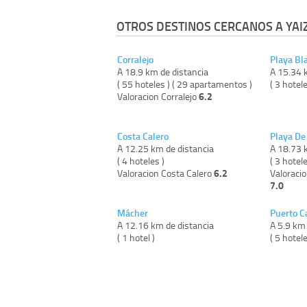
OTROS DESTINOS CERCANOS A YAI
Corralejo
Playa Bl
A 18.9 km de distancia
A 15.34 
( 55 hoteles ) ( 29 apartamentos )
( 3 hotele
6.2
Valoracion Corralejo
Costa Calero
Playa De 
A 12.25 km de distancia
A 18.73 
( 4 hoteles )
( 3 hotel
6.2
Valoracion Costa Calero
Valoracio
7.0
Mácher
Puerto C
A 12.16 km de distancia
A 5.9 km 
( 1 hotel )
( 5 hotele