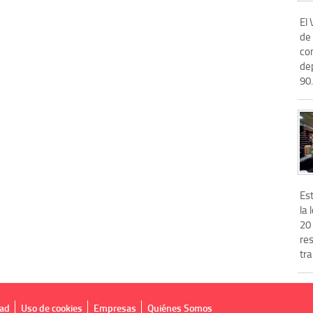
El
de 
co
de
90.
Es
la 
20
res
tra
dad
Uso de cookies
Empresas
Quiénes Somos