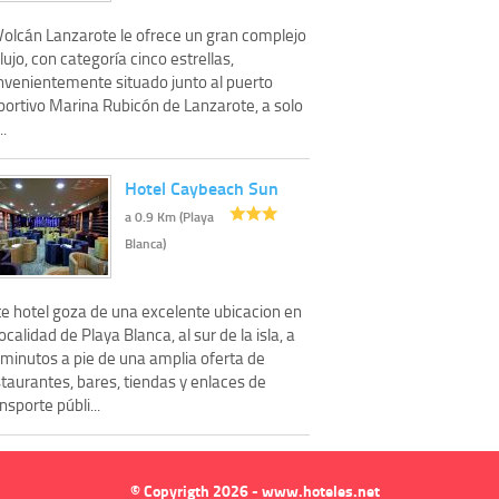
 Volcán Lanzarote le ofrece un gran complejo
lujo, con categoría cinco estrellas,
nvenientemente situado junto al puerto
portivo Marina Rubicón de Lanzarote, a solo
..
Hotel Caybeach Sun
a 0.9 Km (Playa
Blanca)
te hotel goza de una excelente ubicacion en
localidad de Playa Blanca, al sur de la isla, a
 minutos a pie de una amplia oferta de
taurantes, bares, tiendas y enlaces de
nsporte públi...
© Copyrigth 2026 - www.hoteles.net