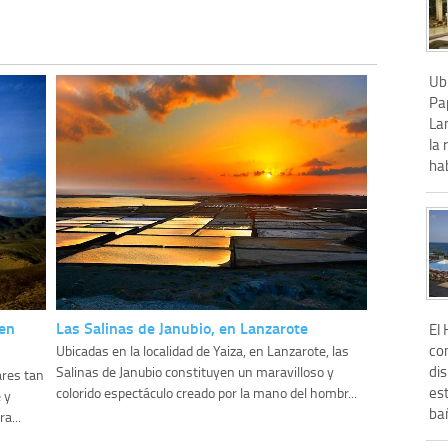
Ub
Pa
Lan
la 
hab
en
Las Salinas de Janubio, en Lanzarote
El 
co
Ubicadas en la localidad de Yaiza, en Lanzarote, las
di
Salinas de Janubio constituyen un maravilloso y
ares tan
est
colorido espectáculo creado por la mano del hombr...
 y
bañ
a...