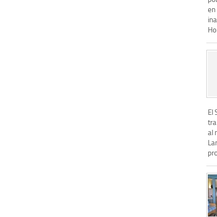
en 
in
Ho.
El 
tr
al 
Lan
pr