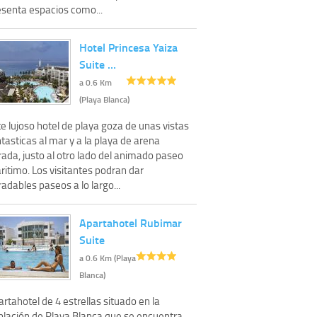
esenta espacios como...
Hotel Princesa Yaiza
Suite …
a 0.6 Km
(Playa Blanca)
e lujoso hotel de playa goza de unas vistas
tasticas al mar y a la playa de arena
ada, justo al otro lado del animado paseo
ritimo. Los visitantes podran dar
adables paseos a lo largo...
Apartahotel Rubimar
Suite
a 0.6 Km (Playa
Blanca)
rtahotel de 4 estrellas situado en la
blación de Playa Blanca que se encuentra