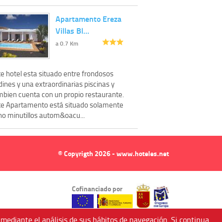
Apartamento Ereza
Villas Bl…
a 0.7 Km
te hotel esta situado entre frondosos
dines y una extraordinarias piscinas y
mbien cuenta con un propio restaurante.
te Apartamento está situado solamente
ho minutillos autom&oacu...
© Copyrigth 2026 - www.hoteles.net
Cofinanciado por
 mediante el análisis de sus hábitos de navegación. Si continua