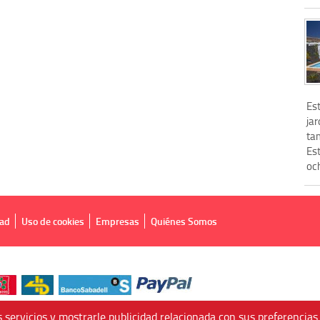
Es
jar
ta
Es
oc
dad
Uso de cookies
Empresas
Quiénes Somos
 servicios y mostrarle publicidad relacionada con sus preferencias