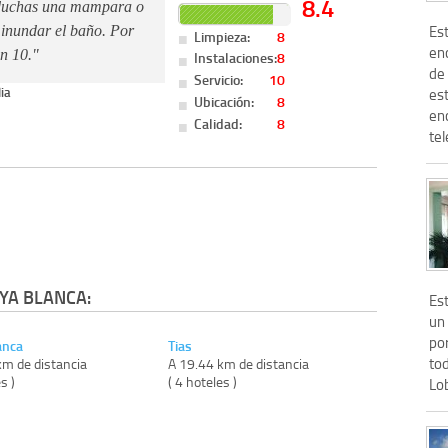
8.4
s duchas una mampara o
Es
 inundar el baño. Por
Limpieza:
8
enc
un 10."
Instalaciones:
8
de
Servicio:
10
ia
es
Ubicación:
8
en
Calidad:
8
tel
YA BLANCA:
Est
un
por
anca
Tias
tod
km de distancia
A 19.44 km de distancia
s )
( 4 hoteles )
Lob