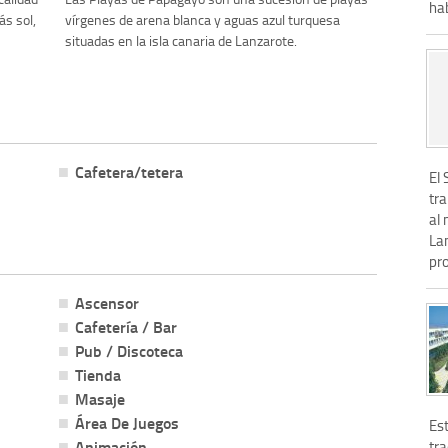
hab
s sol,
vírgenes de arena blanca y aguas azul turquesa
situadas en la isla canaria de Lanzarote.
Cafetera/tetera
El 
tr
al 
Lan
pr
Ascensor
Cafetería / Bar
Pub / Discoteca
Tienda
Masaje
Área De Juegos
Es
Animación
tr