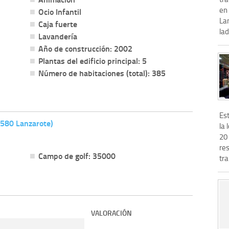
en 
Ocio Infantil
Lan
Caja fuerte
lad
Lavandería
Año de construcción: 2002
Plantas del edificio principal: 5
Número de habitaciones (total): 385
Es
5580 Lanzarote)
la 
20
res
Campo de golf: 35000
tra
VALORACIÓN