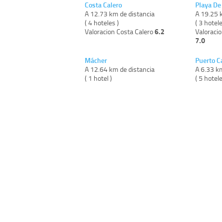
Costa Calero
Playa De 
A 12.73 km de distancia
A 19.25 
( 4 hoteles )
( 3 hotel
6.2
Valoracion Costa Calero
Valoracio
7.0
Mácher
Puerto C
A 12.64 km de distancia
A 6.33 k
( 1 hotel )
( 5 hotele