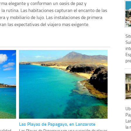
orma elegante y conforman un oasis de paz y
 la rutina. Las habitaciones capturan el encanto de las
a y mobiliario de lujo. Las instalaciones de primera
an las expectativas del viajero mas exigente.
Si
Su
int
Es
pr
Ub
Pa
Lan
Las Playas de Papagayo, en Lanzarote
la 
calidad
Las Playas de Papagayo son una sucesión de playas