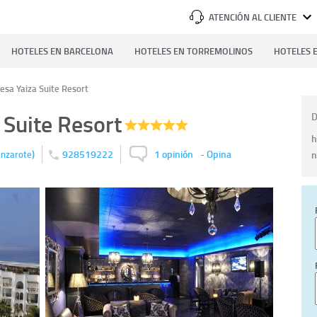
ATENCIÓN AL CLIENTE
HOTELES EN BARCELONA
HOTELES EN TORREMOLINOS
HOTELES E
esa Yaiza Suite Resort
 Suite Resort
D
h
)
928519222
1 opinión
-
Opina
n
anzarote