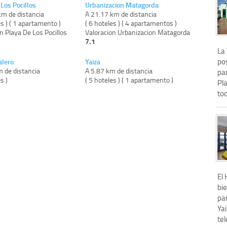
Los Pocillos
Urbanizacion Matagorda
km de distancia
A 21.17 km de distancia
es ) ( 1 apartamento )
( 6 hoteles ) ( 4 apartamentos )
n Playa De Los Pocillos
Valoracion Urbanizacion Matagorda
7.1
La 
pos
alero
Yaiza
m de distancia
A 5.87 km de distancia
par
s )
( 5 hoteles ) ( 1 apartamento )
Pla
tod
El
bi
pa
Yai
tel