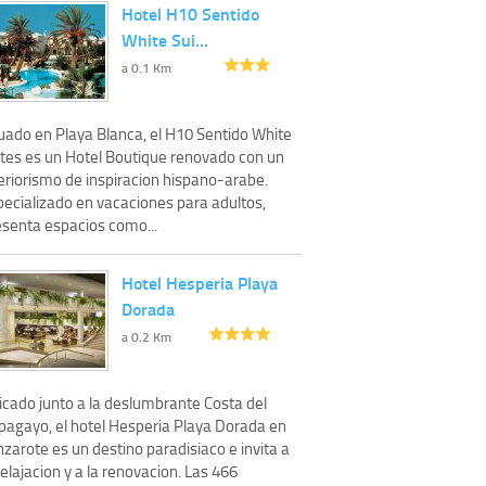
Hotel H10 Sentido
White Sui…
a 0.1 Km
tuado en Playa Blanca, el H10 Sentido White
ites es un Hotel Boutique renovado con un
eriorismo de inspiracion hispano-arabe.
pecializado en vacaciones para adultos,
esenta espacios como...
Hotel Hesperia Playa
Dorada
a 0.2 Km
icado junto a la deslumbrante Costa del
pagayo, el hotel Hesperia Playa Dorada en
zarote es un destino paradisiaco e invita a
relajacion y a la renovacion. Las 466