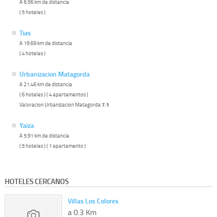
A 6.56 km de distancia
( 5 hoteles )
Tias
A 19.69 km de distancia
( 4 hoteles )
Urbanizacion Matagorda
A 21.46 km de distancia
( 6 hoteles ) ( 4 apartamentos )
Valoracion Urbanizacion Matagorda
7.1
Yaiza
A 5.91 km de distancia
( 5 hoteles ) ( 1 apartamento )
HOTELES CERCANOS
Villas Los Colores
a 0.3 Km