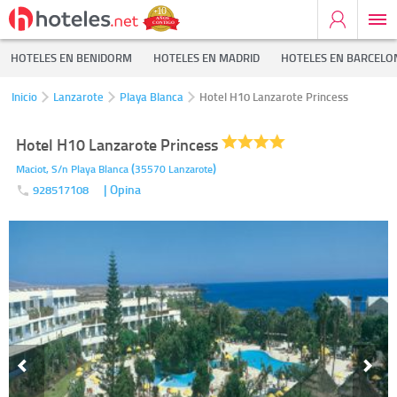
HOTELES EN BENIDORM
HOTELES EN MADRID
HOTELES EN BARCELO
Inicio
Lanzarote
Playa Blanca
Hotel H10 Lanzarote Princess
Hotel H10 Lanzarote Princess
(
)
Maciot, S/n
Playa Blanca
35570
Lanzarote
| Opina
928517108