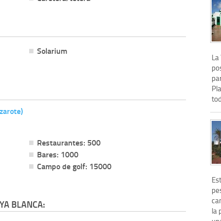
Solarium
La 
pos
par
Pla
tod
zarote)
Restaurantes: 500
Bares: 1000
Campo de golf: 15000
Est
pes
ca
YA BLANCA:
la 
una