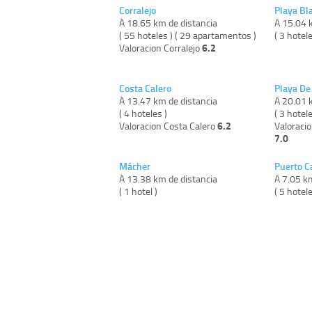
Corralejo
Playa Bl
A 18.65 km de distancia
A 15.04 
( 55 hoteles ) ( 29 apartamentos )
( 3 hotele
6.2
Valoracion Corralejo
Costa Calero
Playa De 
A 13.47 km de distancia
A 20.01 
( 4 hoteles )
( 3 hotel
6.2
Valoracion Costa Calero
Valoracio
7.0
Mácher
Puerto C
A 13.38 km de distancia
A 7.05 k
( 1 hotel )
( 5 hotele