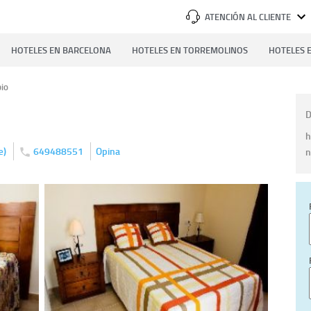
ATENCIÓN AL CLIENTE
HOTELES EN BARCELONA
HOTELES EN TORREMOLINOS
HOTELES E
bio
D
h
)
649488551
Opina
n
e