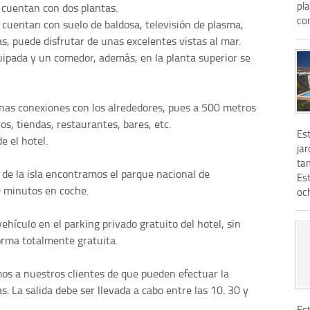
pl
 cuentan con dos plantas.
com
cuentan con suelo de baldosa, televisión de plasma,
as, puede disfrutar de unas excelentes vistas al mar.
uipada y un comedor, además, en la planta superior se
nas conexiones con los alrededores, pues a 500 metros
s, tiendas, restaurantes, bares, etc.
Es
e el hotel.
jar
ta
 de la isla encontramos el parque nacional de
Es
 minutos en coche.
oc
ehículo en el parking privado gratuito del hotel, sin
orma totalmente gratuita.
mos a nuestros clientes de que pueden efectuar la
s. La salida debe ser llevada a cabo entre las 10. 30 y
Es