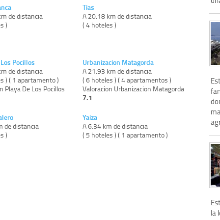
anca
Tias
km de distancia
A 20.18 km de distancia
s )
( 4 hoteles )
Los Pocillos
Urbanizacion Matagorda
km de distancia
A 21.93 km de distancia
es ) ( 1 apartamento )
( 6 hoteles ) ( 4 apartamentos )
Est
n Playa De Los Pocillos
Valoracion Urbanizacion Matagorda
fan
7.1
dor
ma
alero
Yaiza
agr
m de distancia
A 6.34 km de distancia
s )
( 5 hoteles ) ( 1 apartamento )
Es
la 