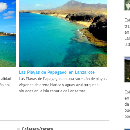
Es
tr
en 
Lan
lad
Las Playas de Papagayo, en Lanzarote
calidad
Las Playas de Papagayo son una sucesión de playas
s sol,
vírgenes de arena blanca y aguas azul turquesa
situadas en la isla canaria de Lanzarote.
Es
en 
de
pu
peq
Cafetera/tetera