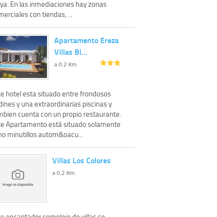
aya. En las inmediaciones hay zonas
erciales con tiendas, ...
Apartamento Ereza
Villas Bl…
a 0.2 Km
te hotel esta situado entre frondosos
dines y una extraordinarias piscinas y
mbien cuenta con un propio restaurante.
te Apartamento está situado solamente
ho minutillos autom&oacu...
Villas Los Colores
a 0.2 Km
te encantador complejo de villas se