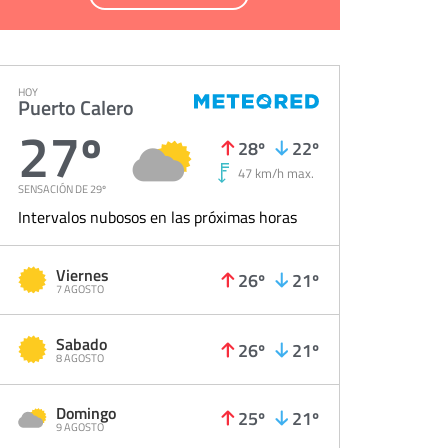
HOY
Puerto Calero
27º
28º
22º
47 km/h max.
SENSACIÓN DE 29º
Intervalos nubosos en las próximas horas
Viernes
26º
21º
7 AGOSTO
Sabado
26º
21º
8 AGOSTO
Domingo
25º
21º
9 AGOSTO