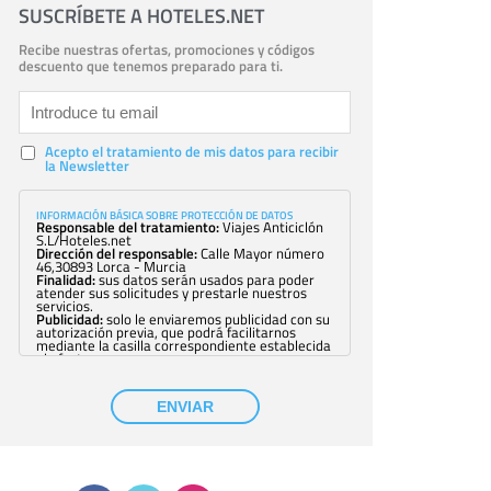
SUSCRÍBETE A HOTELES.NET
Recibe nuestras ofertas, promociones y códigos
descuento que tenemos preparado para ti.
Acepto el tratamiento de mis datos para recibir
la Newsletter
INFORMACIÓN BÁSICA SOBRE PROTECCIÓN DE DATOS
Responsable del tratamiento:
Viajes Anticiclón
S.L/Hoteles.net
Dirección del responsable:
Calle Mayor número
46,30893 Lorca - Murcia
Finalidad:
sus datos serán usados para poder
atender sus solicitudes y prestarle nuestros
servicios.
Publicidad:
solo le enviaremos publicidad con su
autorización previa, que podrá facilitarnos
mediante la casilla correspondiente establecida
al efecto.
Base Jurídica:
únicamente trataremos sus datos
con su consentimiento previo, que podrá
facilitarnos mediante la casilla correspondiente
ENVIAR
establecida al efecto.
Destinatarios:
con carácter general, sólo el
personal de nuestra entidad que esté
debidamente autorizado podrá tener
conocimiento de la información que le pedimos.
No se comunicarán datos a terceros.
Derechos:
tiene derecho a saber qué