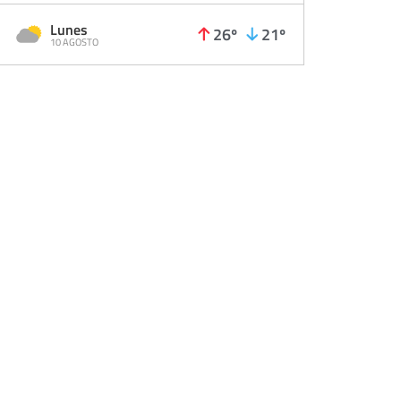
Lunes
26º
21º
10 AGOSTO