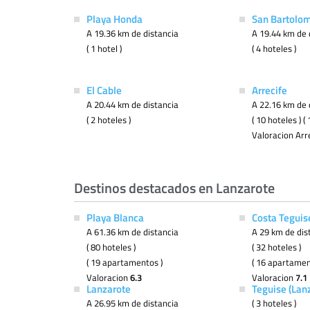
Playa Honda
San Bartolo
A 19.36 km de distancia
A 19.44 km de 
( 1 hotel )
( 4 hoteles )
El Cable
Arrecife
A 20.44 km de distancia
A 22.16 km de 
( 2 hoteles )
( 10 hoteles ) 
Valoracion Arr
Destinos destacados en Lanzarote
Playa Blanca
Costa Teguis
A 61.36 km de distancia
A 29 km de dis
( 80 hoteles )
( 32 hoteles )
( 19 apartamentos )
( 16 apartamen
Valoracion
6.3
Valoracion
7.1
Lanzarote
Teguise (Lan
A 26.95 km de distancia
( 3 hoteles )