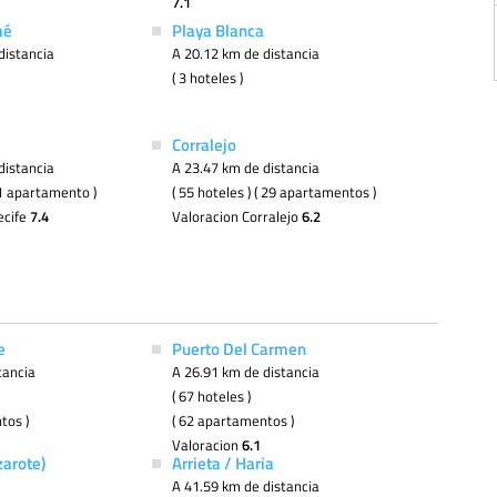
7.1
mé
Playa Blanca
distancia
A 20.12 km de distancia
( 3 hoteles )
Corralejo
distancia
A 23.47 km de distancia
( 1 apartamento )
( 55 hoteles ) ( 29 apartamentos )
ecife
7.4
Valoracion Corralejo
6.2
e
Puerto Del Carmen
tancia
A 26.91 km de distancia
( 67 hoteles )
tos )
( 62 apartamentos )
Valoracion
6.1
zarote)
Arrieta / Haria
A 41.59 km de distancia