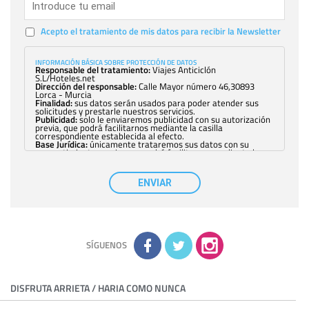
Acepto el tratamiento de mis datos para recibir la Newsletter
INFORMACIÓN BÁSICA SOBRE PROTECCIÓN DE DATOS
Responsable del tratamiento:
Viajes Anticiclón
S.L/Hoteles.net
Dirección del responsable:
Calle Mayor número 46,30893
Lorca - Murcia
Finalidad:
sus datos serán usados para poder atender sus
solicitudes y prestarle nuestros servicios.
Publicidad:
solo le enviaremos publicidad con su autorización
previa, que podrá facilitarnos mediante la casilla
correspondiente establecida al efecto.
Base Jurídica:
únicamente trataremos sus datos con su
consentimiento previo, que podrá facilitarnos mediante la
casilla correspondiente establecida al efecto.
Destinatarios:
con carácter general, sólo el personal de
nuestra entidad que esté debidamente autorizado podrá
ENVIAR
tener conocimiento de la información que le pedimos. No se
comunicarán datos a terceros.
Derechos:
tiene derecho a saber qué información tenemos
sobre usted, corregirla y eliminarla, tal y como se explica en
la información adicional disponible en nuestra página web.
Información complementaria:
Puede consultar la información
adicional y detallada sobre cómo tratamos sus datos en la
política de privacidad
SÍGUENOS
DISFRUTA ARRIETA / HARIA COMO NUNCA