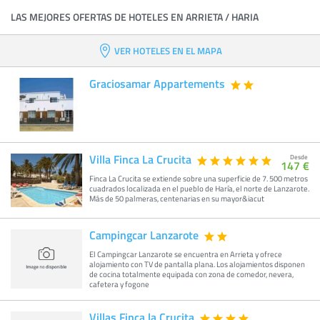
LAS MEJORES OFERTAS DE HOTELES EN ARRIETA / HARIA
VER HOTELES EN EL MAPA
Graciosamar Appartements
Villa Finca La Crucita
Desde
147 €
Finca La Crucita se extiende sobre una superficie de 7. 500 metros
cuadrados localizada en el pueblo de Haría, el norte de Lanzarote.
Más de 50 palmeras, centenarias en su mayor&iacut
Campingcar Lanzarote
El Campingcar Lanzarote se encuentra en Arrieta y ofrece
alojamiento con TV de pantalla plana. Los alojamientos disponen
de cocina totalmente equipada con zona de comedor, nevera,
cafetera y fogone
Villas Finca la Crucita