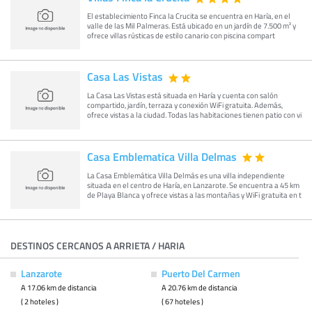
El establecimiento Finca la Crucita se encuentra en Haría, en el
valle de las Mil Palmeras. Está ubicado en un jardín de 7.500 m² y
ofrece villas rústicas de estilo canario con piscina compart
Casa Las Vistas
La Casa Las Vistas está situada en Haría y cuenta con salón
compartido, jardín, terraza y conexión WiFi gratuita. Además,
ofrece vistas a la ciudad. Todas las habitaciones tienen patio con vi
Casa Emblematica Villa Delmas
La Casa Emblemática Villa Delmás es una villa independiente
situada en el centro de Haría, en Lanzarote. Se encuentra a 45 km
de Playa Blanca y ofrece vistas a las montañas y WiFi gratuita en t
DESTINOS CERCANOS A ARRIETA / HARIA
Lanzarote
Puerto Del Carmen
A 17.06 km de distancia
A 20.76 km de distancia
( 2 hoteles )
( 67 hoteles )