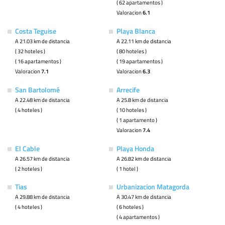
( 62 apartamentos )
Valoracion
6.1
Costa Teguise
Playa Blanca
A 21.03 km de distancia
A 22.11 km de distancia
( 32 hoteles )
( 80 hoteles )
( 16 apartamentos )
( 19 apartamentos )
Valoracion
7.1
Valoracion
6.3
San Bartolomé
Arrecife
A 22.48 km de distancia
A 25.8 km de distancia
( 4 hoteles )
( 10 hoteles )
( 1 apartamento )
Valoracion
7.4
El Cable
Playa Honda
A 26.57 km de distancia
A 26.82 km de distancia
( 2 hoteles )
( 1 hotel )
Tias
Urbanizacion Matagorda
A 29.88 km de distancia
A 30.47 km de distancia
( 4 hoteles )
( 6 hoteles )
( 4 apartamentos )