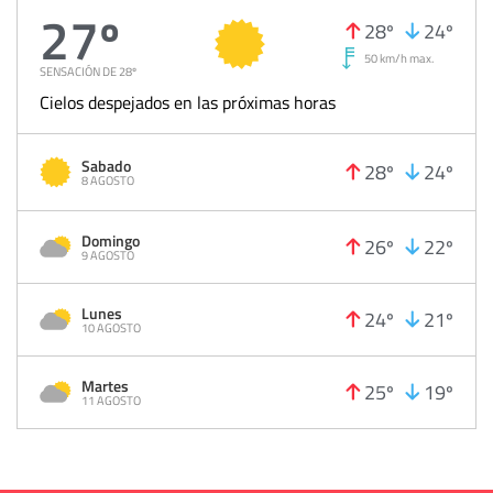
27º
28º
24º
50 km/h max.
SENSACIÓN DE 28º
Cielos despejados en las próximas horas
Sabado
28º
24º
8 AGOSTO
Domingo
26º
22º
9 AGOSTO
Lunes
24º
21º
10 AGOSTO
Martes
25º
19º
11 AGOSTO