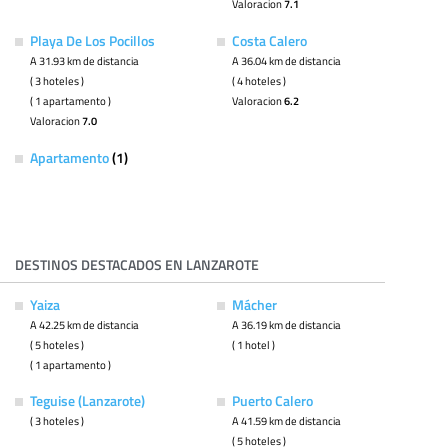
Valoracion
7.1
Playa De Los Pocillos
Costa Calero
A 31.93 km de distancia
A 36.04 km de distancia
( 3 hoteles )
( 4 hoteles )
( 1 apartamento )
Valoracion
6.2
Valoracion
7.0
Apartamento
(1)
DESTINOS DESTACADOS EN LANZAROTE
Yaiza
Mácher
A 42.25 km de distancia
A 36.19 km de distancia
( 5 hoteles )
( 1 hotel )
( 1 apartamento )
Teguise (Lanzarote)
Puerto Calero
( 3 hoteles )
A 41.59 km de distancia
( 5 hoteles )