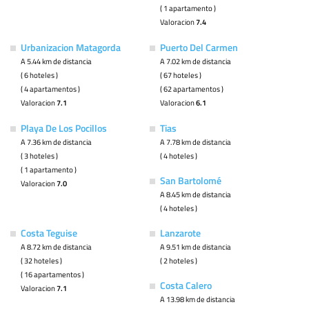
( 1 apartamento )
Valoracion
7.4
Urbanizacion Matagorda
Puerto Del Carmen
A 5.44 km de distancia
A 7.02 km de distancia
( 6 hoteles )
( 67 hoteles )
( 4 apartamentos )
( 62 apartamentos )
Valoracion
7.1
Valoracion
6.1
Playa De Los Pocillos
Tias
A 7.36 km de distancia
A 7.78 km de distancia
( 3 hoteles )
( 4 hoteles )
( 1 apartamento )
San Bartolomé
Valoracion
7.0
A 8.45 km de distancia
( 4 hoteles )
Costa Teguise
Lanzarote
A 8.72 km de distancia
A 9.51 km de distancia
( 32 hoteles )
( 2 hoteles )
( 16 apartamentos )
Costa Calero
Valoracion
7.1
A 13.98 km de distancia