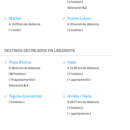
( 4 hoteles )
Valoracion
6.2
Mácher
Puerto Calero
A 14.05 km de distancia
A 20.44 km de distancia
( 1 hotel )
( 5 hoteles )
DESTINOS DESTACADOS EN LANZAROTE
Playa Blanca
Yaiza
A 48.54 km de distancia
A 22.95 km de distancia
( 80 hoteles )
( 5 hoteles )
( 19 apartamentos )
( 1 apartamento )
Valoracion
6.3
Teguise (Lanzarote)
Arrieta / Haria
( 3 hoteles )
A 26.57 km de distancia
( 5 hoteles )
( 1 apartamento )