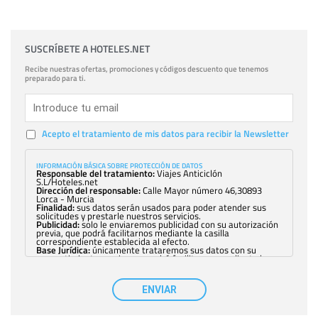
SUSCRÍBETE A HOTELES.NET
Recibe nuestras ofertas, promociones y códigos descuento que tenemos
preparado para ti.
Acepto el tratamiento de mis datos para recibir la Newsletter
INFORMACIÓN BÁSICA SOBRE PROTECCIÓN DE DATOS
Responsable del tratamiento:
Viajes Anticiclón
S.L/Hoteles.net
Dirección del responsable:
Calle Mayor número 46,30893
Lorca - Murcia
Finalidad:
sus datos serán usados para poder atender sus
solicitudes y prestarle nuestros servicios.
Publicidad:
solo le enviaremos publicidad con su autorización
previa, que podrá facilitarnos mediante la casilla
correspondiente establecida al efecto.
Base Jurídica:
únicamente trataremos sus datos con su
consentimiento previo, que podrá facilitarnos mediante la
casilla correspondiente establecida al efecto.
Destinatarios:
con carácter general, sólo el personal de
nuestra entidad que esté debidamente autorizado podrá
ENVIAR
tener conocimiento de la información que le pedimos. No se
comunicarán datos a terceros.
Derechos:
tiene derecho a saber qué información tenemos