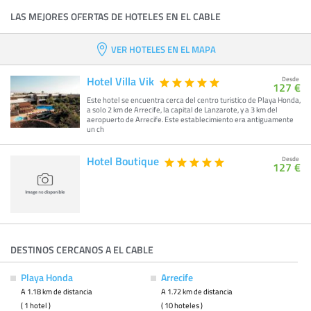
LAS MEJORES OFERTAS DE HOTELES EN EL CABLE
VER HOTELES EN EL MAPA
Hotel Villa Vik
Desde
127 €
Este hotel se encuentra cerca del centro turistico de Playa Honda,
a solo 2 km de Arrecife, la capital de Lanzarote, y a 3 km del
aeropuerto de Arrecife. Este establecimiento era antiguamente
un ch
Hotel Boutique
Desde
127 €
DESTINOS CERCANOS A EL CABLE
Playa Honda
Arrecife
A 1.18 km de distancia
A 1.72 km de distancia
( 1 hotel )
( 10 hoteles )