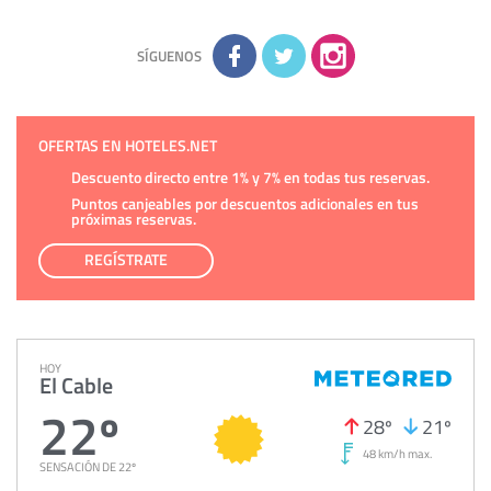
sobre usted, corregirla y eliminarla, tal y como se explica en
la información adicional disponible en nuestra página web.
Información complementaria:
Puede consultar la información
adicional y detallada sobre cómo tratamos sus datos en la
política de privacidad
SÍGUENOS
OFERTAS EN HOTELES.NET
Descuento directo entre 1% y 7% en todas tus reservas.
Puntos canjeables por descuentos adicionales en tus
próximas reservas.
REGÍSTRATE
HOY
El Cable
22º
28º
21º
48 km/h max.
SENSACIÓN DE 22º