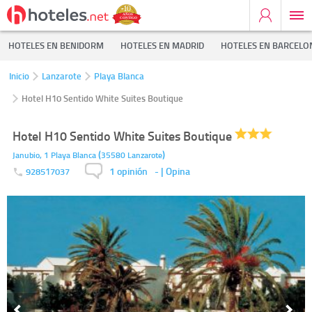
HOTELES EN BENIDORM
HOTELES EN MADRID
HOTELES EN BARCELO
Inicio
Lanzarote
Playa Blanca
Hotel H10 Sentido White Suites Boutique
Hotel H10 Sentido White Suites Boutique
(
)
Janubio, 1
Playa Blanca
35580
Lanzarote
1 opinión
-
| Opina
928517037