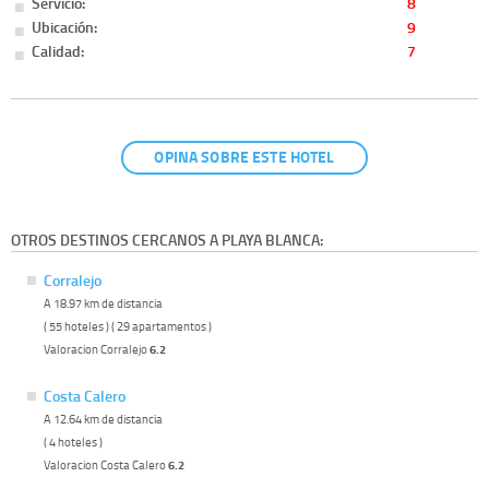
Servicio:
8
Ubicación:
9
Calidad:
7
OPINA SOBRE ESTE HOTEL
OTROS DESTINOS CERCANOS A PLAYA BLANCA:
Corralejo
A 18.97 km de distancia
( 55 hoteles ) ( 29 apartamentos )
Valoracion Corralejo
6.2
Costa Calero
A 12.64 km de distancia
( 4 hoteles )
Valoracion Costa Calero
6.2