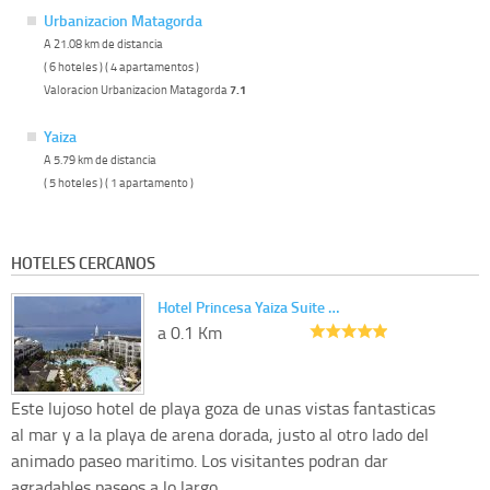
Urbanizacion Matagorda
A 21.08 km de distancia
( 6 hoteles ) ( 4 apartamentos )
Valoracion Urbanizacion Matagorda
7.1
Yaiza
A 5.79 km de distancia
( 5 hoteles ) ( 1 apartamento )
HOTELES CERCANOS
Hotel Princesa Yaiza Suite …
a 0.1 Km
Este lujoso hotel de playa goza de unas vistas fantasticas
al mar y a la playa de arena dorada, justo al otro lado del
animado paseo maritimo. Los visitantes podran dar
agradables paseos a lo largo...