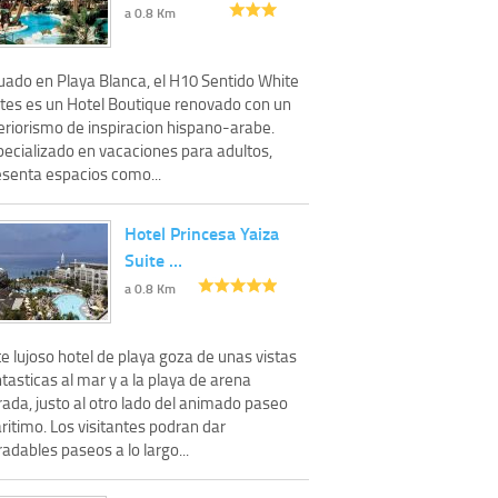
a 0.8 Km
tuado en Playa Blanca, el H10 Sentido White
ites es un Hotel Boutique renovado con un
eriorismo de inspiracion hispano-arabe.
pecializado en vacaciones para adultos,
esenta espacios como...
Hotel Princesa Yaiza
Suite …
a 0.8 Km
e lujoso hotel de playa goza de unas vistas
tasticas al mar y a la playa de arena
ada, justo al otro lado del animado paseo
ritimo. Los visitantes podran dar
adables paseos a lo largo...