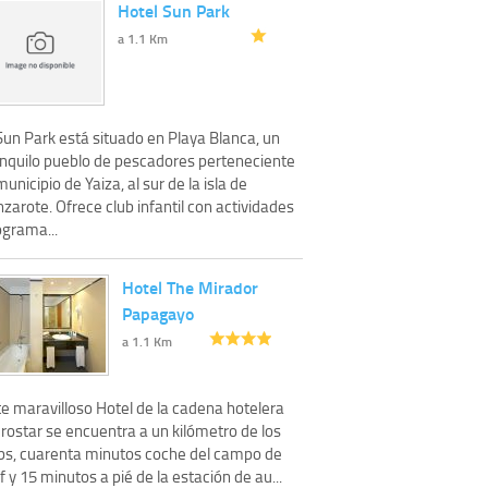
Hotel Sun Park
a 1.1 Km
Sun Park está situado en Playa Blanca, un
anquilo pueblo de pescadores perteneciente
municipio de Yaiza, al sur de la isla de
zarote. Ofrece club infantil con actividades
ograma...
Hotel The Mirador
Papagayo
a 1.1 Km
te maravilloso Hotel de la cadena hotelera
rostar se encuentra a un kilómetro de los
bs, cuarenta minutos coche del campo de
f y 15 minutos a pié de la estación de au...