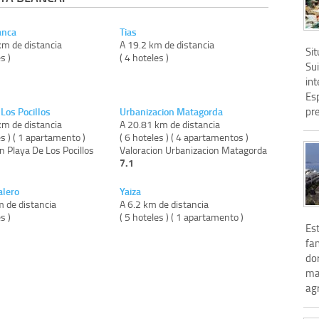
anca
Tias
km de distancia
A 19.2 km de distancia
Si
s )
( 4 hoteles )
Su
int
Es
pr
Los Pocillos
Urbanizacion Matagorda
km de distancia
A 20.81 km de distancia
es ) ( 1 apartamento )
( 6 hoteles ) ( 4 apartamentos )
n Playa De Los Pocillos
Valoracion Urbanizacion Matagorda
7.1
alero
Yaiza
m de distancia
A 6.2 km de distancia
s )
( 5 hoteles ) ( 1 apartamento )
Est
fan
dor
ma
agr