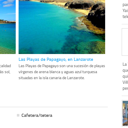
pa
Yai
tel
Las Playas de Papagayo, en Lanzarote
La 
calidad
Las Playas de Papagayo son una sucesión de playas
que
s sol,
vírgenes de arena blanca y aguas azul turquesa
qui
situadas en la isla canaria de Lanzarote.
Vil
per
Cafetera/tetera