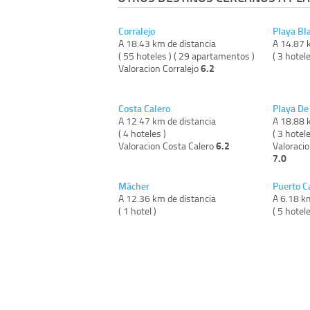
Corralejo
Playa Bl
A 18.43 km de distancia
A 14.87 
( 55 hoteles ) ( 29 apartamentos )
( 3 hotele
6.2
Valoracion Corralejo
Costa Calero
Playa De 
A 12.47 km de distancia
A 18.88 
( 4 hoteles )
( 3 hotel
6.2
Valoracion Costa Calero
Valoracio
7.0
Mácher
Puerto C
A 12.36 km de distancia
A 6.18 k
( 1 hotel )
( 5 hotele