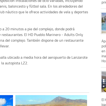
sposición instalaciones de ocio variadas, incluyendo
pri
nis, baloncesto y fútbol sala. En los alrededores del
b náutico que le ofrece actividades de vela y deportes
do a 20 minutos a pie del complejo, donde podrá
 y restaurantes. El HD Pueblo Marinero - Adults Only
cina del complejo. También dispone de un restaurante
Apa
levar.
po
en 
in
halla ubicado a media hora del aeropuerto de Lanzarote
Ho.
 la autopista LZ2.
El
bi