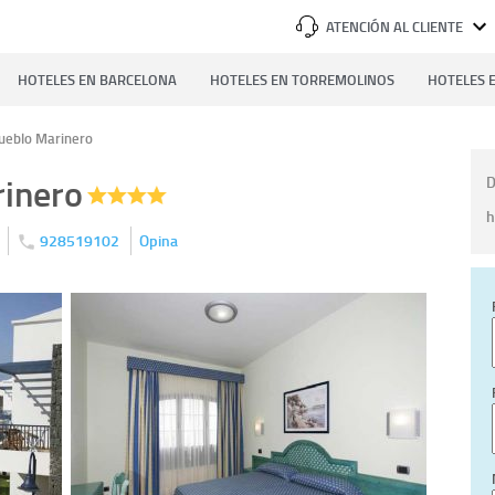
ATENCIÓN AL CLIENTE
HOTELES EN BARCELONA
HOTELES EN TORREMOLINOS
HOTELES E
ueblo Marinero
rinero
D
h
928519102
Opina