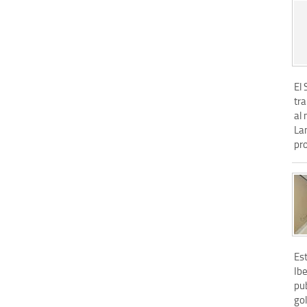
El 
tr
al 
Lan
pr
Es
Ibe
pu
gol