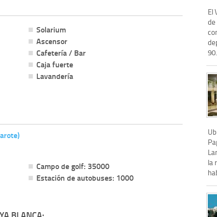
El
de 
Solarium
co
Ascensor
de
Cafetería / Bar
90.
Caja fuerte
Lavandería
Ub
arote)
Pa
Lan
la 
Campo de golf: 35000
hab
Estación de autobuses: 1000
YA BLANCA: