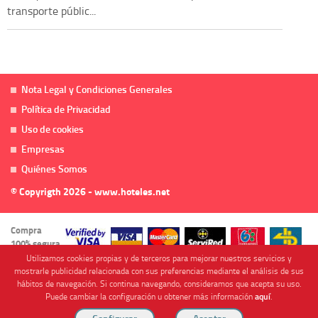
transporte públic...
Nota Legal y Condiciones Generales
Política de Privacidad
Uso de cookies
Empresas
Quiénes Somos
© Copyrigth 2026 - www.hoteles.net
Compra
100% segura
Utilizamos cookies propias y de terceros para mejorar nuestros servicios y
mostrarle publicidad relacionada con sus preferencias mediante el análisis de sus
hábitos de navegación. Si continua navegando, consideramos que acepta su uso.
Puede cambiar la configuración u obtener más información
aquí
.
Cofinanciado por