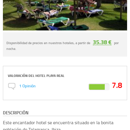
35.38 €
Disponibilidad de precios en nuestros hoteles, a partir de
por
noche.
VALORACIÓN DEL
HOTEL PLAYA REAL
7.8
1
Opinión
DESCRIPCIÓN
Este encantador hotel se encuentra situado en la bonita
población de Talamanca, Ibiza.