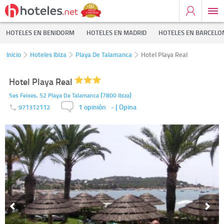
HOTELES EN BENIDORM
HOTELES EN MADRID
HOTELES EN BARCELO
Inicio
Hoteles Ibiza
Playa De Talamanca
Hotel Playa Real
Hotel Playa Real
(
)
Ses Feixes, 52
Playa De Talamanca
7800
Ibiza
1 opinión
-
| Opina
971312112