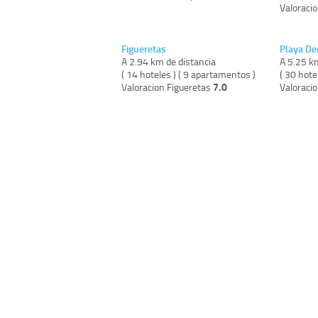
Valoraci
Figueretas
Playa De
A 2.94 km de distancia
A 5.25 k
( 14 hoteles ) ( 9 apartamentos )
( 30 hote
7.0
Valoracion Figueretas
Valoraci