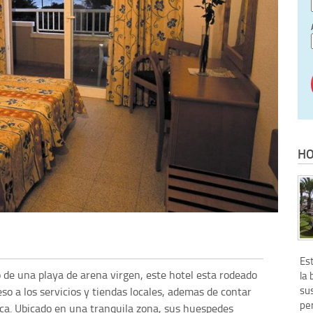
HO
Es
 de una playa de arena virgen, este hotel esta rodeado
la 
su
eso a los servicios y tiendas locales, ademas de contar
pe
rca. Ubicado en una tranquila zona, sus huespedes