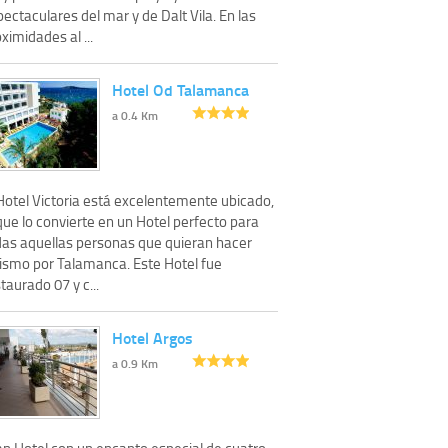
ectaculares del mar y de Dalt Vila. En las
ximidades al ...
Hotel Od Talamanca
a 0.4 Km
 Hotel Victoria está excelentemente ubicado,
que lo convierte en un Hotel perfecto para
das aquellas personas que quieran hacer
rismo por Talamanca. Este Hotel fue
taurado 07 y c...
Hotel Argos
a 0.9 Km
an Hotel con un encanto especial de cuatro