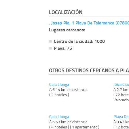
LOCALIZACIÓN
. Josep Pla, 1 Playa De Talamanca (07800
Lugares cercanos:
Centro de la ciudad: 1000
Playa: 75
OTROS DESTINOS CERCANOS A PLA
Cala Llonga
Ibiza Ci
A 6.14 km de distancia
A 2.7 km 
( 2 hoteles )
( 72 hote
Valoracio
Cala Llonga
Playa De
A 6.63 km de distancia
A 0.43 k
( 4 hoteles ) ( 1 apartamento )
( 12 hote