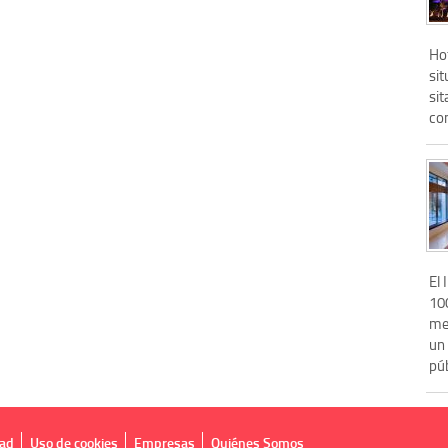
Hot
sit
sit
con
El 
100
me
un
púb
dad
Uso de cookies
Empresas
Quiénes Somos