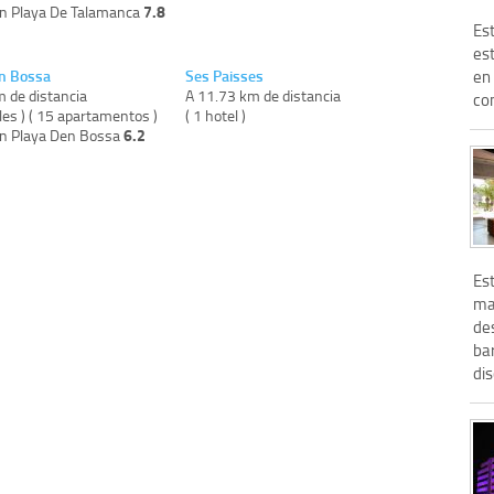
7.8
on Playa De Talamanca
Es
est
n Bossa
Ses Paisses
en 
m de distancia
A 11.73 km de distancia
con
les ) ( 15 apartamentos )
( 1 hotel )
6.2
on Playa Den Bossa
Est
ma
de
bar
dis