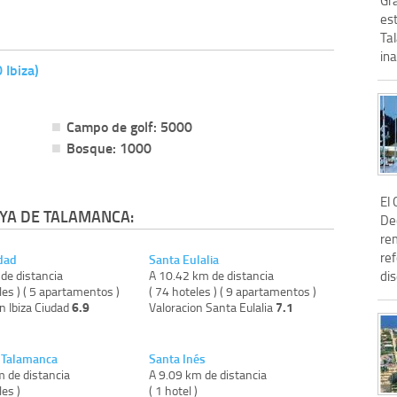
est
Tal
ina
 Ibiza)
Campo de golf: 5000
Bosque: 1000
El 
YA DE TALAMANCA:
Dec
re
re
udad
Santa Eulalia
de distancia
A 10.42 km de distancia
dis
les ) ( 5 apartamentos )
( 74 hoteles ) ( 9 apartamentos )
6.9
7.1
n Ibiza Ciudad
Valoracion Santa Eulalia
 Talamanca
Santa Inés
m de distancia
A 9.09 km de distancia
les )
( 1 hotel )