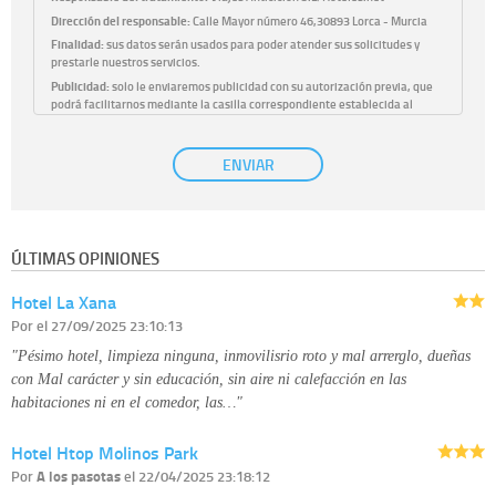
Dirección del responsable:
Calle Mayor número 46,30893 Lorca - Murcia
Finalidad:
sus datos serán usados para poder atender sus solicitudes y
prestarle nuestros servicios.
Publicidad:
solo le enviaremos publicidad con su autorización previa, que
podrá facilitarnos mediante la casilla correspondiente establecida al
efecto.
Base Jurídica:
únicamente trataremos sus datos con su consentimiento
ENVIAR
previo, que podrá facilitarnos mediante la casilla correspondiente
establecida al efecto.
Destinatarios:
con carácter general, sólo el personal de nuestra entidad
que esté debidamente autorizado podrá tener conocimiento de la
información que le pedimos. No se comunicarán datos a terceros.
ÚLTIMAS OPINIONES
Derechos:
tiene derecho a saber qué información tenemos sobre usted,
corregirla y eliminarla, tal y como se explica en la información adicional
Hotel La Xana
disponible en nuestra página web.
Información complementaria:
Puede consultar la información adicional y
Por
el 27/09/2025 23:10:13
detallada sobre cómo tratamos sus datos en la
política de privacidad
"Pésimo hotel, limpieza ninguna, inmovilisrio roto y mal arrerglo, dueñas
con Mal carácter y sin educación, sin aire ni calefacción en las
habitaciones ni en el comedor, las…"
Hotel Htop Molinos Park
Por
A los pasotas
el 22/04/2025 23:18:12