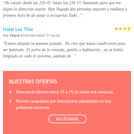
"He estado desde las 21h 45’ hasta las 23h 15’ llamando para que me
digan la dirección exacta. Han llegado dos personas mayores y mañana a
primera hora he de pasar a recogerlas.Todo…"
Hotel Los Tilos
Por
Charo
el 01/04/2025 17:44:54
"Estuve alojada la semana pasada...No creo que reúna condiciones para
ser habitado. El polvo de la entrada, pasillo y habitación , no se había
limpiado en todo el invierno, además de…"
NUESTRAS OFERTAS
Descuento directo entre
1%
y
7%
en todas tus reservas.
Puntos canjeables por descuentos adicionales en tus
próximas reservas.
REGÍSTRATE