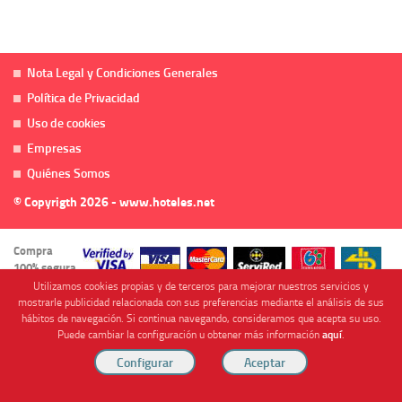
Nota Legal y Condiciones Generales
Política de Privacidad
Uso de cookies
Empresas
Quiénes Somos
© Copyrigth 2026 - www.hoteles.net
Compra
100% segura
Utilizamos cookies propias y de terceros para mejorar nuestros servicios y
mostrarle publicidad relacionada con sus preferencias mediante el análisis de sus
hábitos de navegación. Si continua navegando, consideramos que acepta su uso.
Puede cambiar la configuración u obtener más información
aquí
.
Cofinanciado por
Viajes Anticiclón, S.L. Agencia de Viajes Online - C.I. MU-107-2-25. C/ Mayor nº46 Bajo,