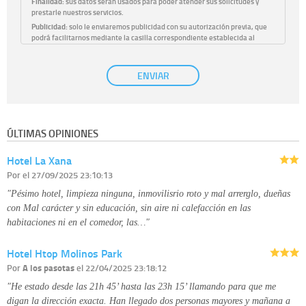
Finalidad:
sus datos serán usados para poder atender sus solicitudes y
prestarle nuestros servicios.
Publicidad:
solo le enviaremos publicidad con su autorización previa, que
podrá facilitarnos mediante la casilla correspondiente establecida al
efecto.
Base Jurídica:
únicamente trataremos sus datos con su consentimiento
ENVIAR
previo, que podrá facilitarnos mediante la casilla correspondiente
establecida al efecto.
Destinatarios:
con carácter general, sólo el personal de nuestra entidad
que esté debidamente autorizado podrá tener conocimiento de la
información que le pedimos. No se comunicarán datos a terceros.
ÚLTIMAS OPINIONES
Derechos:
tiene derecho a saber qué información tenemos sobre usted,
corregirla y eliminarla, tal y como se explica en la información adicional
Hotel La Xana
disponible en nuestra página web.
Información complementaria:
Puede consultar la información adicional y
Por
el 27/09/2025 23:10:13
detallada sobre cómo tratamos sus datos en la
política de privacidad
"Pésimo hotel, limpieza ninguna, inmovilisrio roto y mal arrerglo, dueñas
con Mal carácter y sin educación, sin aire ni calefacción en las
habitaciones ni en el comedor, las…"
Hotel Htop Molinos Park
Por
A los pasotas
el 22/04/2025 23:18:12
"He estado desde las 21h 45’ hasta las 23h 15’ llamando para que me
digan la dirección exacta. Han llegado dos personas mayores y mañana a