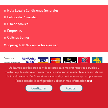
Nota Legal y Condiciones Generales
Política de Privacidad
Uso de cookies
Empresas
Quiénes Somos
© Copyrigth 2026 - www.hoteles.net
Compra
100% segura
Utilizamos cookies propias y de terceros para mejorar nuestros servicios y
mostrarle publicidad relacionada con sus preferencias mediante el análisis de sus
hábitos de navegación. Si continua navegando, consideramos que acepta su uso.
Puede cambiar la configuración u obtener más información
aquí
.
Cofinanciado por
Viajes Anticiclón, S.L. Agencia de Viajes Online - C.I. MU-107-2-25. C/ Mayor nº46 Bajo,
CP: 30893, Almendricos (Murcia, Spain).