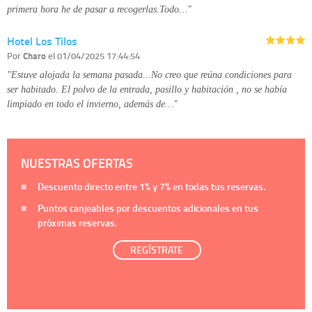
primera hora he de pasar a recogerlas.Todo…"
Hotel Los Tilos
Por
Charo
el 01/04/2025 17:44:54
"Estuve alojada la semana pasada...No creo que reúna condiciones para
ser habitado. El polvo de la entrada, pasillo y habitación , no se había
limpiado en todo el invierno, además de…"
NUESTRAS OFERTAS
Descuento directo entre
1%
y
7%
en todas tus reservas.
Puntos canjeables por descuentos adicionales en tus
próximas reservas.
REGÍSTRATE