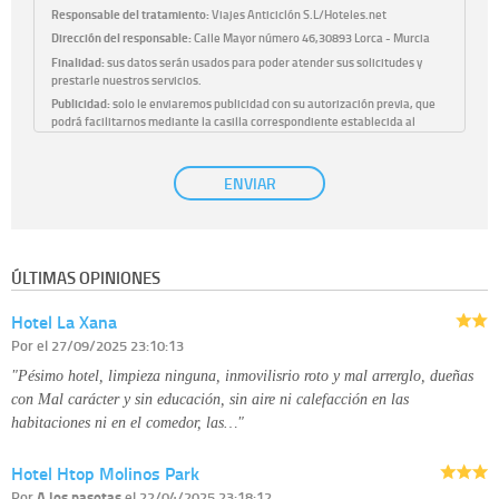
Responsable del tratamiento:
Viajes Anticiclón S.L/Hoteles.net
Dirección del responsable:
Calle Mayor número 46,30893 Lorca - Murcia
Finalidad:
sus datos serán usados para poder atender sus solicitudes y
prestarle nuestros servicios.
Publicidad:
solo le enviaremos publicidad con su autorización previa, que
podrá facilitarnos mediante la casilla correspondiente establecida al
efecto.
Base Jurídica:
únicamente trataremos sus datos con su consentimiento
ENVIAR
previo, que podrá facilitarnos mediante la casilla correspondiente
establecida al efecto.
Destinatarios:
con carácter general, sólo el personal de nuestra entidad
que esté debidamente autorizado podrá tener conocimiento de la
información que le pedimos. No se comunicarán datos a terceros.
ÚLTIMAS OPINIONES
Derechos:
tiene derecho a saber qué información tenemos sobre usted,
corregirla y eliminarla, tal y como se explica en la información adicional
Hotel La Xana
disponible en nuestra página web.
Información complementaria:
Puede consultar la información adicional y
Por
el 27/09/2025 23:10:13
detallada sobre cómo tratamos sus datos en la
política de privacidad
"Pésimo hotel, limpieza ninguna, inmovilisrio roto y mal arrerglo, dueñas
con Mal carácter y sin educación, sin aire ni calefacción en las
habitaciones ni en el comedor, las…"
Hotel Htop Molinos Park
Por
A los pasotas
el 22/04/2025 23:18:12