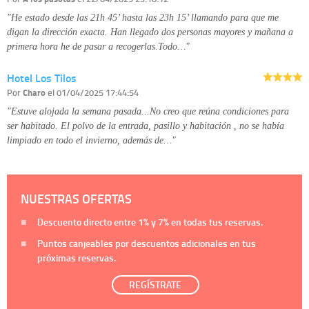
"He estado desde las 21h 45’ hasta las 23h 15’ llamando para que me
digan la dirección exacta. Han llegado dos personas mayores y mañana a
primera hora he de pasar a recogerlas.Todo…"
Hotel Los Tilos
Por
Charo
el 01/04/2025 17:44:54
"Estuve alojada la semana pasada...No creo que reúna condiciones para
ser habitado. El polvo de la entrada, pasillo y habitación , no se había
limpiado en todo el invierno, además de…"
NUESTRAS OFERTAS
Descuento directo entre
1%
y
7%
en todas tus reservas.
Puntos canjeables por descuentos adicionales en tus
próximas reservas.
REGÍSTRATE