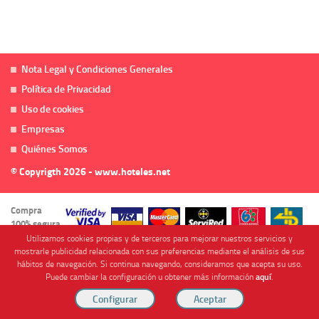
Nota Legal y Condiciones Generales
Política de Privacidad
Uso de cookies
Empresas
Quiénes Somos
© Copyrigth 2026 - www.hoteles.net
Compra
100% segura
Utilizamos cookies propias y de terceros para mejorar nuestros servicios y
mostrarle publicidad relacionada con sus preferencias mediante el análisis de sus
hábitos de navegación. Si continua navegando, consideramos que acepta su uso.
Puede cambiar la configuración u obtener más información
aquí
.
Cofinanciado por