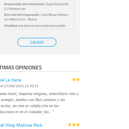
Responsable del tratamiento:
Viajes Anticiclón
S.L/Hoteles.net
Dirección del responsable:
Calle Mayor número
46,30893 Lorca - Murcia
Finalidad:
sus datos serán usados para poder
atender sus solicitudes y prestarle nuestros
servicios.
Publicidad:
solo le enviaremos publicidad con su
ENVIAR
autorización previa, que podrá facilitarnos
mediante la casilla correspondiente
establecida al efecto.
Base Jurídica:
únicamente trataremos sus datos
TIMAS OPINIONES
con su consentimiento previo, que podrá
facilitarnos mediante la casilla correspondiente
establecida al efecto.
el La Xana
Destinatarios:
con carácter general, sólo el
r
el 27/09/2025 23:10:13
personal de nuestra entidad que esté
debidamente autorizado podrá tener
simo hotel, limpieza ninguna, inmovilisrio roto y
conocimiento de la información que le pedimos.
No se comunicarán datos a terceros.
 arrerglo, dueñas con Mal carácter y sin
Derechos:
tiene derecho a saber qué
cación, sin aire ni calefacción en las
información tenemos sobre usted, corregirla y
itaciones ni en el comedor, las…"
eliminarla, tal y como se explica en la
información adicional disponible en nuestra
tel Htop Molinos Park
página web.