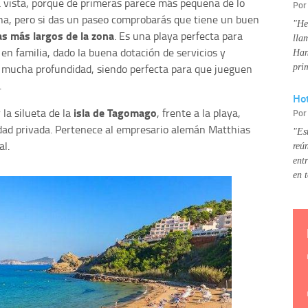
a vista, porque de primeras parece más pequeña de lo
Po
cha, pero si das un paseo comprobarás que tiene un buen
"He
as más largos de la zona
. Es una playa perfecta para
lla
en familia, dado la buena dotación de servicios y
Han
e mucha profundidad, siendo perfecta para que jueguen
pri
.
Hot
isla de Tagomago
 la silueta de la
, frente a la playa,
Po
iedad privada. Pertenece al empresario alemán Matthias
"Es
l.
reú
ent
en 