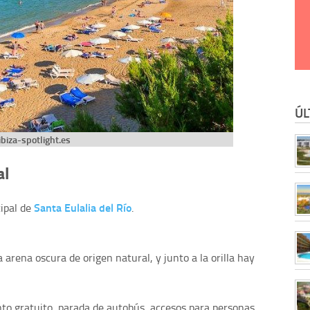
ÚL
ibiza-spotlight.es
al
Santa Eulalia del Río
cipal de
.
 arena oscura de origen natural, y junto a la orilla hay
nto gratuito, parada de autobús, accesos para personas