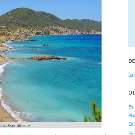
DE
San
OT
Es
Pl
Cal
ibiza5sentidos.es
Cal