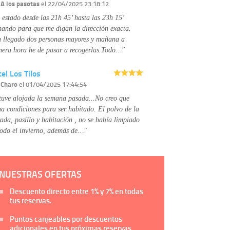
Información complementaria:
Puede consultar
r
A los pasotas
el 22/04/2025 23:18:12
la información adicional y detallada sobre cómo
 estado desde las 21h 45’ hasta las 23h 15’
tratamos sus datos en la
política de privacidad
mando para que me digan la dirección exacta.
 llegado dos personas mayores y mañana a
mera hora he de pasar a recogerlas.Todo…"
el Los Tilos
r
Charo
el 01/04/2025 17:44:54
tuve alojada la semana pasada...No creo que
na condiciones para ser habitado. El polvo de la
rada, pasillo y habitación , no se había limpiado
todo el invierno, además de…"
NUESTRAS OFERTAS
Descuento directo entre
1%
y
7%
en todas
tus reservas.
Puntos canjeables por descuentos
adicionales en tus próximas reservas.