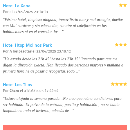
corregirla y eliminarla, tal y como se explica en la información adicional
Hotel La Xana
disponible en nuestra página web.
Información complementaria:
Puede consultar la información adicional y
Por
el 27/09/2025 23:10:13
detallada sobre cómo tratamos sus datos en la
política de privacidad
"Pésimo hotel, limpieza ninguna, inmovilisrio roto y mal arrerglo, dueñas
con Mal carácter y sin educación, sin aire ni calefacción en las
habitaciones ni en el comedor, las…"
Hotel Htop Molinos Park
Por
A los pasotas
el 22/04/2025 23:18:12
"He estado desde las 21h 45’ hasta las 23h 15’ llamando para que me
digan la dirección exacta. Han llegado dos personas mayores y mañana a
primera hora he de pasar a recogerlas.Todo…"
Hotel Los Tilos
Por
Charo
el 01/04/2025 17:44:54
"Estuve alojada la semana pasada...No creo que reúna condiciones para
ser habitado. El polvo de la entrada, pasillo y habitación , no se había
limpiado en todo el invierno, además de…"