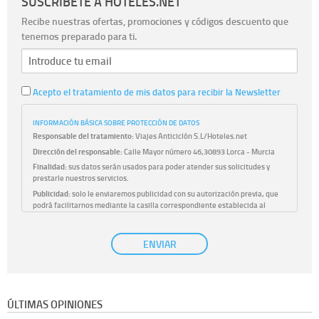
SUSCRÍBETE A HOTELES.NET
Recibe nuestras ofertas, promociones y códigos descuento que
tenemos preparado para ti.
Acepto el tratamiento de mis datos para recibir la Newsletter
INFORMACIÓN BÁSICA SOBRE PROTECCIÓN DE DATOS
Responsable del tratamiento:
Viajes Anticiclón S.L/Hoteles.net
Dirección del responsable:
Calle Mayor número 46,30893 Lorca - Murcia
Finalidad:
sus datos serán usados para poder atender sus solicitudes y
prestarle nuestros servicios.
Publicidad:
solo le enviaremos publicidad con su autorización previa, que
podrá facilitarnos mediante la casilla correspondiente establecida al
efecto.
Base Jurídica:
únicamente trataremos sus datos con su consentimiento
ENVIAR
previo, que podrá facilitarnos mediante la casilla correspondiente
establecida al efecto.
Destinatarios:
con carácter general, sólo el personal de nuestra entidad
que esté debidamente autorizado podrá tener conocimiento de la
información que le pedimos. No se comunicarán datos a terceros.
ÚLTIMAS OPINIONES
Derechos:
tiene derecho a saber qué información tenemos sobre usted,