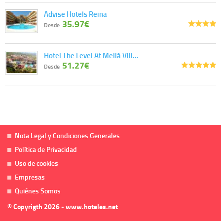
Advise Hotels Reina
35.97€
Desde
Hotel The Level At Meliá Vill…
51.27€
Desde
Nota Legal y Condiciones Generales
Política de Privacidad
Uso de cookies
Empresas
Quiénes Somos
© Copyrigth 2026 - www.hoteles.net