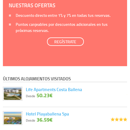
NUESTRAS OFERTAS
Descuento directo entre
1%
y
7%
en todas tus reservas.
Puntos canjeables por descuentos adicionales en tus
próximas reservas.
REGÍSTRATE
ÚLTIMOS ALOJAMIENTOS VISITADOS
Life Apartments Costa Ballena
50.23€
Desde
Hotel Playaballena Spa
36.59€
Desde