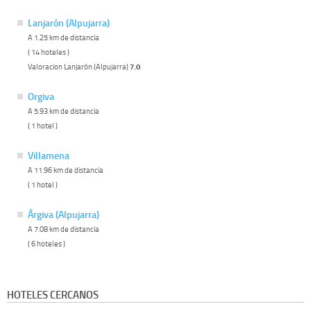
Lanjarón (Alpujarra)
A 1.25 km de distancia
( 14 hoteles )
Valoracion Lanjarón (Alpujarra)
7.0
Orgiva
A 5.93 km de distancia
( 1 hotel )
Villamena
A 11.96 km de distancia
( 1 hotel )
Árgiva (Alpujarra)
A 7.08 km de distancia
( 6 hoteles )
HOTELES CERCANOS