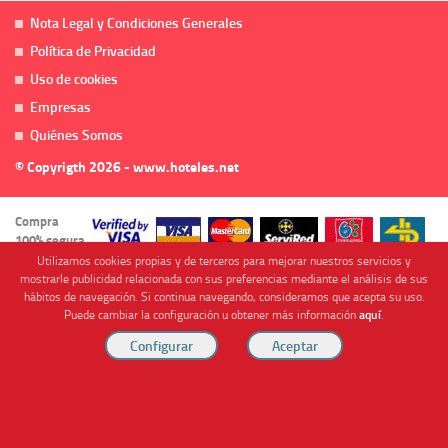
Nota Legal y Condiciones Generales
Política de Privacidad
Uso de cookies
Empresas
Quiénes Somos
© Copyrigth 2026 - www.hoteles.net
Compra
100% segura
Utilizamos cookies propias y de terceros para mejorar nuestros servicios y
mostrarle publicidad relacionada con sus preferencias mediante el análisis de sus
hábitos de navegación. Si continua navegando, consideramos que acepta su uso.
Puede cambiar la configuración u obtener más información
aquí
.
Cofinanciado por
Viajes Anticiclón, S.L. Agencia de Viajes Online - C.I. MU-107-2-25. C/ Mayor nº46 Bajo,
CP: 30893, Almendricos (Murcia, Spain).
RESERVAR HABITACIÓN