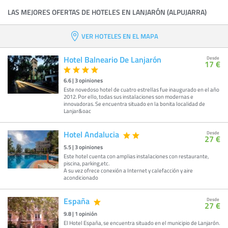
LAS MEJORES OFERTAS DE HOTELES EN LANJARÓN (ALPUJARRA)
VER HOTELES EN EL MAPA
Hotel Balneario De Lanjarón
Desde
17 €
6.6
|
3
opiniones
Este novedoso hotel de cuatro estrellas fue inaugurado en el año
2012. Por ello, todas sus instalaciones son modernas e
innovadoras. Se encuentra situado en la bonita localidad de
Lanjar&oac
Hotel Andalucia
Desde
27 €
5.5
|
3
opiniones
Este hotel cuenta con amplias instalaciones con restaurante,
piscina, parking,etc.
A su vez ofrece conexión a Internet y calefacción y aire
acondicionado
España
Desde
27 €
9.8
|
1
opinión
El Hotel España, se encuentra situado en el municipio de Lanjarón.