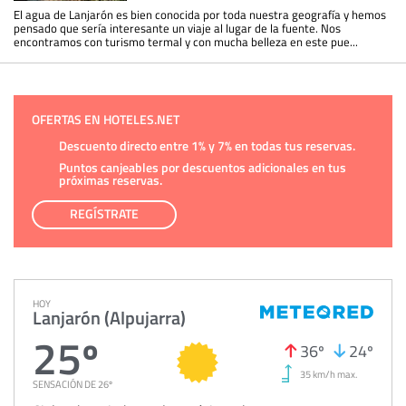
El agua de Lanjarón es bien conocida por toda nuestra geografía y hemos
pensado que sería interesante un viaje al lugar de la fuente. Nos
encontramos con turismo termal y con mucha belleza en este pue...
OFERTAS EN HOTELES.NET
Descuento directo entre 1% y 7% en todas tus reservas.
Puntos canjeables por descuentos adicionales en tus
próximas reservas.
REGÍSTRATE
HOY
Lanjarón (Alpujarra)
25º
36º
24º
35 km/h max.
SENSACIÓN DE 26º