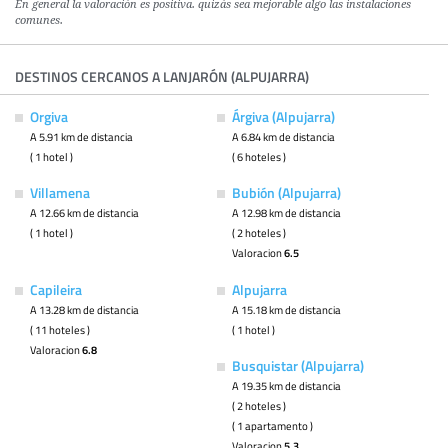
En general la valoración es positiva. quizás sea mejorable algo las instalaciones
comunes.
DESTINOS CERCANOS A LANJARÓN (ALPUJARRA)
Orgiva
Árgiva (Alpujarra)
A 5.91 km de distancia
A 6.84 km de distancia
( 1 hotel )
( 6 hoteles )
Villamena
Bubión (Alpujarra)
A 12.66 km de distancia
A 12.98 km de distancia
( 1 hotel )
( 2 hoteles )
Valoracion
6.5
Capileira
Alpujarra
A 13.28 km de distancia
A 15.18 km de distancia
( 11 hoteles )
( 1 hotel )
Valoracion
6.8
Busquistar (Alpujarra)
A 19.35 km de distancia
( 2 hoteles )
( 1 apartamento )
Valoracion
5.3