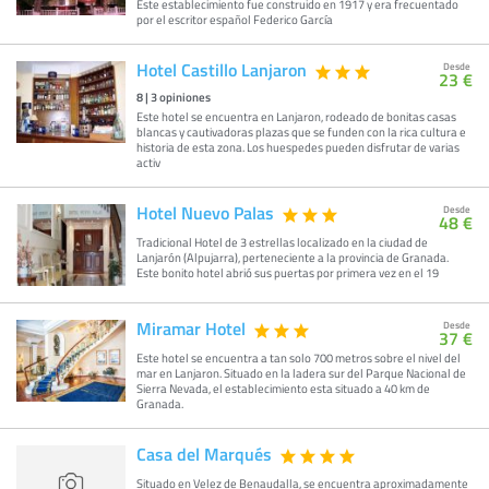
Este establecimiento fue construido en 1917 y era frecuentado
por el escritor español Federico García
Hotel Castillo Lanjaron
Desde
23 €
8
|
3
opiniones
Este hotel se encuentra en Lanjaron, rodeado de bonitas casas
blancas y cautivadoras plazas que se funden con la rica cultura e
historia de esta zona. Los huespedes pueden disfrutar de varias
activ
Hotel Nuevo Palas
Desde
48 €
Tradicional Hotel de 3 estrellas localizado en la ciudad de
Lanjarón (Alpujarra), perteneciente a la provincia de Granada.
Este bonito hotel abrió sus puertas por primera vez en el 19
Miramar Hotel
Desde
37 €
Este hotel se encuentra a tan solo 700 metros sobre el nivel del
mar en Lanjaron. Situado en la ladera sur del Parque Nacional de
Sierra Nevada, el establecimiento esta situado a 40 km de
Granada.
Casa del Marqués
Situado en Velez de Benaudalla, se encuentra aproximadamente