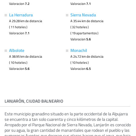
Valoracion
7.2
Valoracion
7.1
La Herradura
Sierra Nevada
A 29.28 km de distancia
A 35.44 km de distancia
( 11 hoteles )
( 32 hoteles )
Valoracion
7.1
( 19 apartamentos )
Valoracion
5.6
Albolote
Monachil
A 38.95 km de distancia
A 24.72 km de distancia
( 10 hoteles )
( 10 hoteles )
Valoracion
5.6
Valoracion
6.5
LANJARÓN, CIUDAD BALNEARIO
Este municipio granadino situado en la parte occidental de la Alpujarra
se encuentra a tan solo cuarenta y cinco kilómetros de la capital.
Arropado por el Parque Nacional de Sierra Nevada, Lanjarón es conocido
por su agua, la gran cantidad de manantiales que rodean el pueblo y las
numerosas fuentes que decoran sus plazas hacen que el agua, que baja