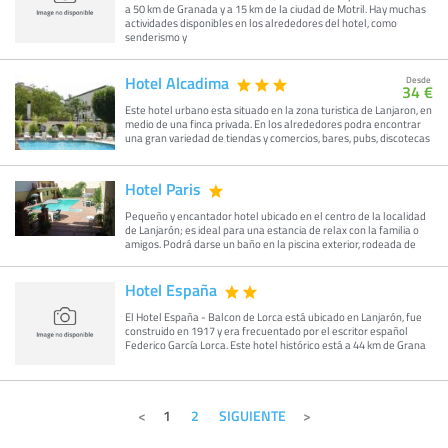
a 50 km de Granada y a 15 km de la ciudad de Motril. Hay muchas
actividades disponibles en los alrededores del hotel, como
senderismo y
Hotel Alcadima
Desde
34 €
Este hotel urbano esta situado en la zona turistica de Lanjaron, en
medio de una finca privada. En los alrededores podra encontrar
una gran variedad de tiendas y comercios, bares, pubs, discotecas
Hotel Paris
Pequeño y encantador hotel ubicado en el centro de la localidad
de Lanjarón; es ideal para una estancia de relax con la familia o
amigos. Podrá darse un baño en la piscina exterior, rodeada de
Hotel España
El Hotel España - Balcon de Lorca está ubicado en Lanjarón, fue
construido en 1917 y era frecuentado por el escritor español
Federico García Lorca. Este hotel histórico está a 44 km de Grana
1
2
SIGUIENTE