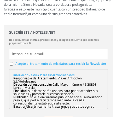
de la misma Sierra Nevada, sea la verdadera protagonista.
Gracias a esto, este municipio cuenta con un precioso Balneario de
estilo neomudéjar como uno de sus grandes atractivos.
SUSCRÍBETE A HOTELES.NET
Recibe nuestras ofertas, promociones y códigos descuento que tenemos
preparado para ti.
Acepto el tratamiento de mis datos para recibir la Newsletter
INFORMACIÓN BÁSICA SOBRE PROTECCIÓN DE DATOS
Responsable del tratamiento:
Viajes Anticiclón
S.L/Hoteles.net
Dirección del responsable:
Calle Mayor número 46,30893
Lorca - Murcia
Finalidad:
sus datos serán usados para poder atender sus
solicitudes y prestarle nuestros servicios.
Publicidad:
solo le enviaremos publicidad con su autorización
previa, que podrá facilitarnos mediante la casilla
correspondiente establecida al efecto.
Base Jurídica:
únicamente trataremos sus datos con su
consentimiento previo, que podrá facilitarnos mediante la
casilla correspondiente establecida al efecto.
Destinatarios:
con carácter general, sólo el personal de