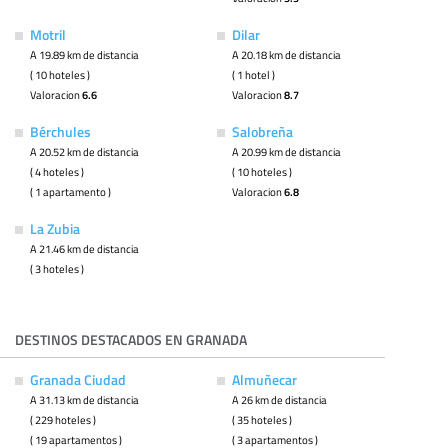
Motril
Dilar
A 19.89 km de distancia
A 20.18 km de distancia
( 10 hoteles )
( 1 hotel )
Valoracion
6.6
Valoracion
8.7
Bérchules
Salobreña
A 20.52 km de distancia
A 20.99 km de distancia
( 4 hoteles )
( 10 hoteles )
( 1 apartamento )
Valoracion
6.8
La Zubia
A 21.46 km de distancia
( 3 hoteles )
DESTINOS DESTACADOS EN GRANADA
Granada Ciudad
Almuñecar
A 31.13 km de distancia
A 26 km de distancia
( 229 hoteles )
( 35 hoteles )
( 19 apartamentos )
( 3 apartamentos )