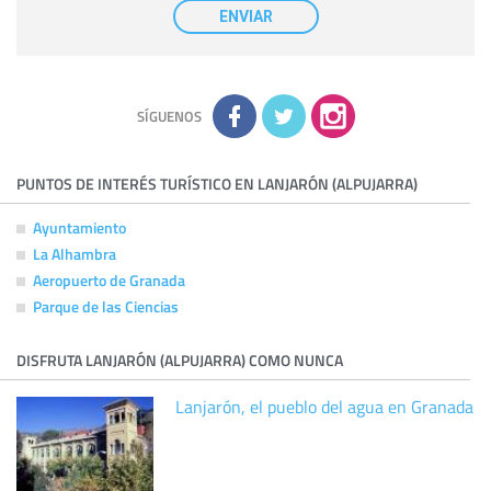
nuestra entidad que esté debidamente autorizado podrá
ENVIAR
tener conocimiento de la información que le pedimos. No se
comunicarán datos a terceros.
Derechos:
tiene derecho a saber qué información tenemos
sobre usted, corregirla y eliminarla, tal y como se explica en
la información adicional disponible en nuestra página web.
Información complementaria:
Puede consultar la información
adicional y detallada sobre cómo tratamos sus datos en la
política de privacidad
SÍGUENOS
PUNTOS DE INTERÉS TURÍSTICO EN LANJARÓN (ALPUJARRA)
Ayuntamiento
La Alhambra
Aeropuerto de Granada
Parque de las Ciencias
DISFRUTA LANJARÓN (ALPUJARRA) COMO NUNCA
Lanjarón, el pueblo del agua en Granada