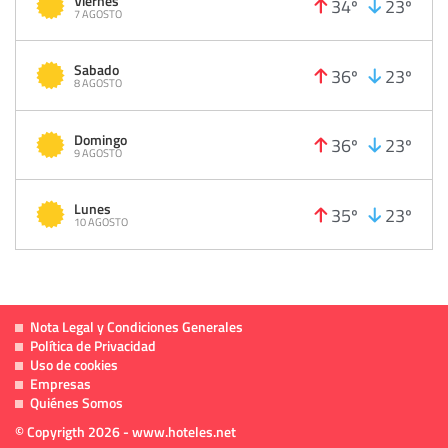
Viernes
34º
23º
7 AGOSTO
Sabado
36º
23º
8 AGOSTO
Domingo
36º
23º
9 AGOSTO
Lunes
35º
23º
10 AGOSTO
Nota Legal y Condiciones Generales
Política de Privacidad
Uso de cookies
Empresas
Quiénes Somos
© Copyrigth 2026 - www.hoteles.net