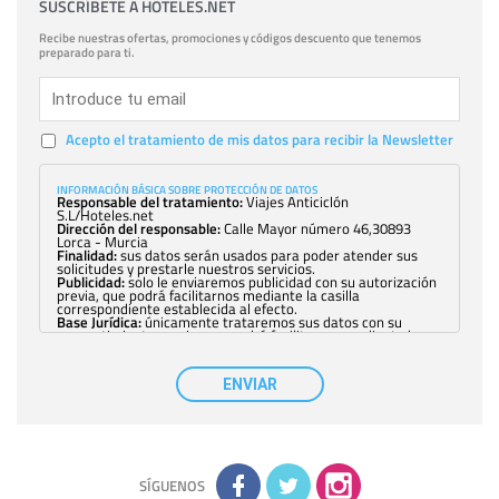
SUSCRÍBETE A HOTELES.NET
Recibe nuestras ofertas, promociones y códigos descuento que tenemos
preparado para ti.
Acepto el tratamiento de mis datos para recibir la Newsletter
INFORMACIÓN BÁSICA SOBRE PROTECCIÓN DE DATOS
Responsable del tratamiento:
Viajes Anticiclón
S.L/Hoteles.net
Dirección del responsable:
Calle Mayor número 46,30893
Lorca - Murcia
Finalidad:
sus datos serán usados para poder atender sus
solicitudes y prestarle nuestros servicios.
Publicidad:
solo le enviaremos publicidad con su autorización
previa, que podrá facilitarnos mediante la casilla
correspondiente establecida al efecto.
Base Jurídica:
únicamente trataremos sus datos con su
consentimiento previo, que podrá facilitarnos mediante la
casilla correspondiente establecida al efecto.
Destinatarios:
con carácter general, sólo el personal de
nuestra entidad que esté debidamente autorizado podrá
ENVIAR
tener conocimiento de la información que le pedimos. No se
comunicarán datos a terceros.
Derechos:
tiene derecho a saber qué información tenemos
sobre usted, corregirla y eliminarla, tal y como se explica en
la información adicional disponible en nuestra página web.
Información complementaria:
Puede consultar la información
adicional y detallada sobre cómo tratamos sus datos en la
política de privacidad
SÍGUENOS