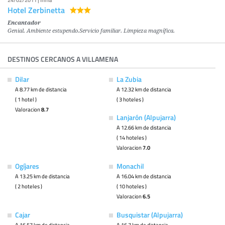
24/02/2011 | Inma
Hotel Zerbinetta
Encantador
Genial. Ambiente estupendo.Servicio familiar. Limpieza magnífica.
DESTINOS CERCANOS A VILLAMENA
Dilar
La Zubia
A 8.77 km de distancia
A 12.32 km de distancia
( 1 hotel )
( 3 hoteles )
Valoracion
8.7
Lanjarón (Alpujarra)
A 12.66 km de distancia
( 14 hoteles )
Valoracion
7.0
Ogíjares
Monachil
A 13.25 km de distancia
A 16.04 km de distancia
( 2 hoteles )
( 10 hoteles )
Valoracion
6.5
Cajar
Busquistar (Alpujarra)
A 16.57 km de distancia
A 16.7 km de distancia