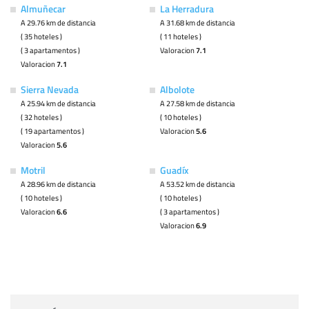
Almuñecar
La Herradura
A 29.76 km de distancia
A 31.68 km de distancia
( 35 hoteles )
( 11 hoteles )
( 3 apartamentos )
Valoracion
7.1
Valoracion
7.1
Sierra Nevada
Albolote
A 25.94 km de distancia
A 27.58 km de distancia
( 32 hoteles )
( 10 hoteles )
( 19 apartamentos )
Valoracion
5.6
Valoracion
5.6
Motril
Guadíx
A 28.96 km de distancia
A 53.52 km de distancia
( 10 hoteles )
( 10 hoteles )
Valoracion
6.6
( 3 apartamentos )
Valoracion
6.9