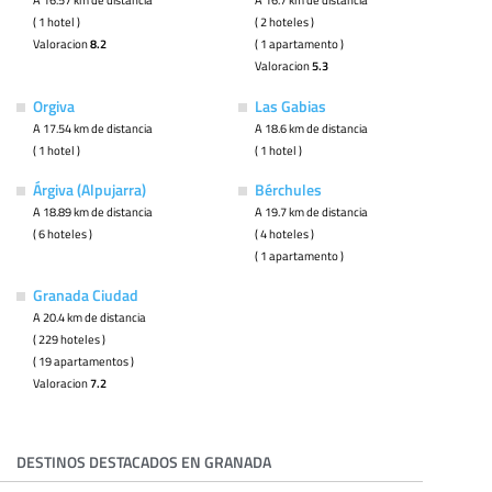
( 1 hotel )
( 2 hoteles )
Valoracion
8.2
( 1 apartamento )
Valoracion
5.3
Orgiva
Las Gabias
A 17.54 km de distancia
A 18.6 km de distancia
( 1 hotel )
( 1 hotel )
Árgiva (Alpujarra)
Bérchules
A 18.89 km de distancia
A 19.7 km de distancia
( 6 hoteles )
( 4 hoteles )
( 1 apartamento )
Granada Ciudad
A 20.4 km de distancia
( 229 hoteles )
( 19 apartamentos )
Valoracion
7.2
DESTINOS DESTACADOS EN GRANADA