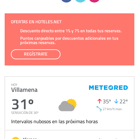
OFERTAS EN HOTELES.NET
Descuento directo entre 1% y 7% en todas tus reservas.
Puntos canjeables por descuentos adicionales en tus
próximas reservas.
REGÍSTRATE
HOY
Villamena
31º
35º
22º
27 km/h max.
SENSACIÓN DE 30º
Intervalos nubosos en las próximas horas