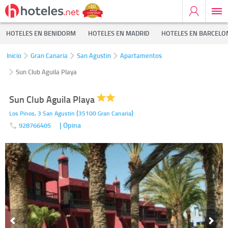
HOTELES EN BENIDORM
HOTELES EN MADRID
HOTELES EN BARCELO
Inicio
Gran Canaria
San Agustin
Apartamentos
Sun Club Aguila Playa
Sun Club Aguila Playa
(
)
Los Pinos, 3
San Agustin
35100
Gran Canaria
| Opina
928766405