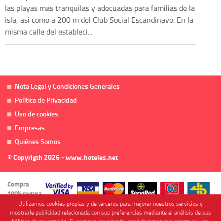
las playas mas tranquilas y adecuadas para familias de la
isla, asi como a 200 m del Club Social Escandinavo. En la
misma calle del estableci...
Nota Legal y Condiciones Generales
Política de Privacidad
Uso de cookies
Empresas
Quiénes Somos
© Copyrigth 2026 - www.hoteles.net
Compra
100% segura
Utilizamos cookies propias y de terceros para mejorar nuestros servicios y
mostrarle publicidad relacionada con sus preferencias mediante el análisis de sus