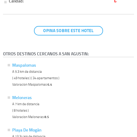
Calidad:
6
OPINA SOBRE ESTE HOTEL
OTROS DESTINOS CERCANOS A SAN AGUSTIN:
Maspalomas
A 5.3 km de distancia
( 49 hoteles ) ( 34 apartamentos )
Valoracion Maspalomas
6.4
Meloneras
A 7 km de distancia
( 8 hoteles )
Valoracion Meloneras
8.5
Playa De Mogán
A 13.34 km de distancia