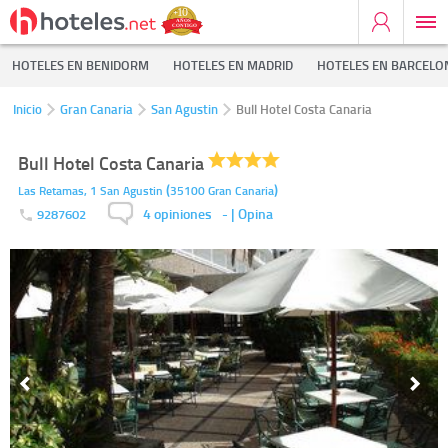
HOTELES EN BENIDORM
HOTELES EN MADRID
HOTELES EN BARCELO
Inicio
Gran Canaria
San Agustin
Bull Hotel Costa Canaria
Bull Hotel Costa Canaria
(
)
Las Retamas, 1
San Agustin
35100
Gran Canaria
4 opiniones
-
| Opina
9287602