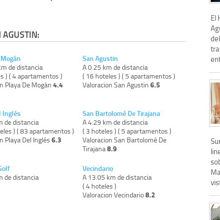
El 
Agu
 AGUSTIN:
del
tra
e Mogán
San Agustin
ent
km de distancia
A 0.25 km de distancia
es ) ( 4 apartamentos )
( 16 hoteles ) ( 5 apartamentos )
4.4
6.5
on Playa De Mogán
Valoracion San Agustin
 Inglés
San Bartolomé De Tirajana
m de distancia
A 4.29 km de distancia
eles ) ( 83 apartamentos )
( 3 hoteles ) ( 5 apartamentos )
6.3
n Playa Del Inglés
Valoracion San Bartolomé De
Su
8.9
Tirajana
lin
sob
Golf
Vecindario
Ma
m de distancia
A 13.05 km de distancia
vis
)
( 4 hoteles )
8.2
Valoracion Vecindario