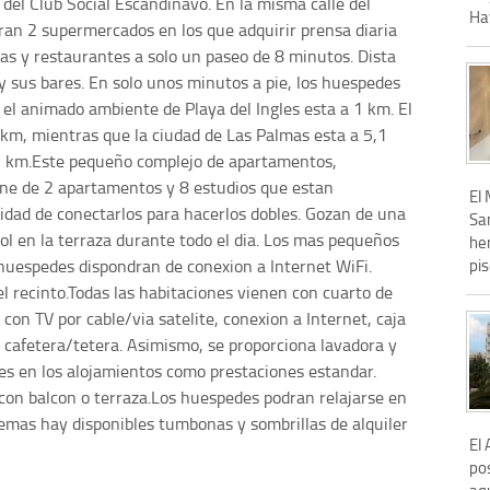
m del Club Social Escandinavo. En la misma calle del
Hay
ran 2 supermercados en los que adquirir prensa diaria
das y restaurantes a solo un paseo de 8 minutos. Dista
 sus bares. En solo unos minutos a pie, los huespedes
el animado ambiente de Playa del Ingles esta a 1 km. El
m, mientras que la ciudad de Las Palmas esta a 5,1
21 km.Este pequeño complejo de apartamentos,
e de 2 apartamentos y 8 estudios que estan
El 
bilidad de conectarlos para hacerlos dobles. Gozan de una
Sa
sol en la terraza durante todo el dia. Los mas pequeños
her
s huespedes dispondran de conexion a Internet WiFi.
pis
 el recinto.Todas las habitaciones vienen con cuarto de
on TV por cable/via satelite, conexion a Internet, caja
 cafetera/tetera. Asimismo, se proporciona lavadora y
les en los alojamientos como prestaciones estandar.
con balcon o terraza.Los huespedes podran relajarse en
emas hay disponibles tumbonas y sombrillas de alquiler
El 
po
aq