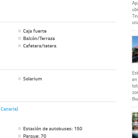
Ap
ub
Tir
una
Caja fuerte
Balcón/Terraza
Cafetera/tetera
Es
Solarium
en 
tot
zon
Bur
 Canaria)
Estación de autobuses: 150
Parque: 70