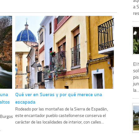
a 
res
El 
sol
pis
jun
la..
 una
Qué ver en Sueras y por qué merece una
altos
escapada
Rodeado por las montañas de la Sierra de Espadán,
este encantador pueblo castellonense conserva el
y Burgos
carácter de las localidades de interior, con calles...
.