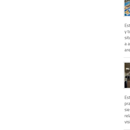
Es
y 
si
a 
are
Es
pra
sie
rel
vis