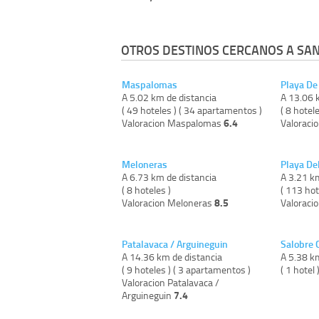
OTROS DESTINOS CERCANOS A SAN
Maspalomas
Playa D
A 5.02 km de distancia
A 13.06 
( 49 hoteles ) ( 34 apartamentos )
( 8 hotel
6.4
Valoracion Maspalomas
Valoraci
Meloneras
Playa Del
A 6.73 km de distancia
A 3.21 k
( 8 hoteles )
( 113 hot
8.5
Valoracion Meloneras
Valoracio
Patalavaca / Arguineguin
Salobre 
A 14.36 km de distancia
A 5.38 k
( 9 hoteles ) ( 3 apartamentos )
( 1 hotel 
Valoracion Patalavaca /
7.4
Arguineguin