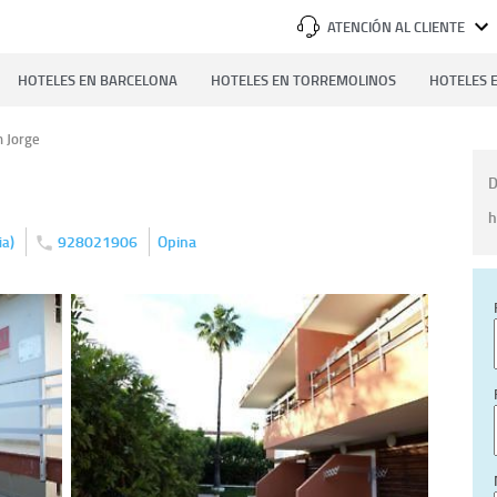
ATENCIÓN AL CLIENTE
HOTELES EN BARCELONA
HOTELES EN TORREMOLINOS
HOTELES E
n Jorge
D
h
)
928021906
Opina
ia