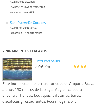
A 2.55 km de distancia
( 54 hoteles ) ( 4 apartamentos )
Valoracion Roses
6.9
Sant Esteve De Guialbes
A 25.66 km de distancia
( 0 hoteles ) ( 1 apartamento )
APARTAMENTOS CERCANOS
Hotel Port Salins
a 0.6 Km
Este hotel esta en el centro turistico de Ampuria Brava,
a unos 150 metros de la playa. Muy cerca podra
encontrar tiendas, boutiques, cafeterias, bares,
discotecas y restaurantes. Podra llegar a pi...