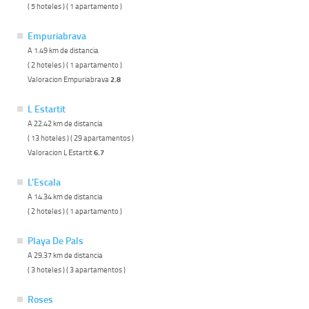
( 5 hoteles ) ( 1 apartamento )
Empuriabrava
A 1.49 km de distancia
( 2 hoteles ) ( 1 apartamento )
Valoracion Empuriabrava
2.8
L Estartit
A 22.42 km de distancia
( 13 hoteles ) ( 29 apartamentos )
Valoracion L Estartit
6.7
L'Escala
A 14.34 km de distancia
( 2 hoteles ) ( 1 apartamento )
Playa De Pals
A 29.37 km de distancia
( 3 hoteles ) ( 3 apartamentos )
Roses