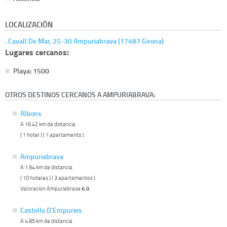
LOCALIZACIÓN
. Cavall De Mar, 25-30 Ampuriabrava (17487 Girona)
Lugares cercanos:
Playa: 1500
OTROS DESTINOS CERCANOS A AMPURIABRAVA:
Albons
A 16.42 km de distancia
( 1 hotel ) ( 1 apartamento )
Ampuriabrava
A 1.94 km de distancia
( 10 hoteles ) ( 3 apartamentos )
Valoracion Ampuriabrava
6.0
Castello D'Empuries
A 4.85 km de distancia