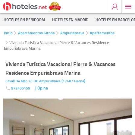
HOTELES EN BENIDORM
HOTELES EN MADRID
HOTELES EN BARCELO
Inicio
Apartamentos Girona
Ampuriabrava
Apartamentos
Vivienda Turística Vacacional Pierre & Vacances Residence
Empuriabrava Marina
Vivienda Turística Vacacional Pierre & Vacances
Residence Empuriabrava Marina
(
)
Cavall De Mar, 25-30
Ampuriabrava
17487
Girona
| Opina
972455159