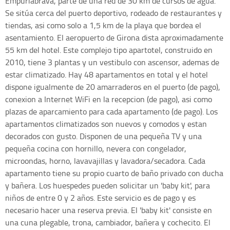
Empuriabrava, parte de una red de 30 km de cursos de agua.
Se sitúa cerca del puerto deportivo, rodeado de restaurantes y
tiendas, asi como solo a 1,5 km de la playa que bordea el
asentamiento. El aeropuerto de Girona dista aproximadamente
55 km del hotel. Este complejo tipo apartotel, construido en
2010, tiene 3 plantas y un vestibulo con ascensor, ademas de
estar climatizado. Hay 48 apartamentos en total y el hotel
dispone igualmente de 20 amarraderos en el puerto (de pago),
conexion a Internet WiFi en la recepcion (de pago), asi como
plazas de aparcamiento para cada apartamento (de pago). Los
apartamentos climatizados son nuevos y comodos y estan
decorados con gusto. Disponen de una pequeña TV y una
pequeña cocina con hornillo, nevera con congelador,
microondas, horno, lavavajillas y lavadora/secadora. Cada
apartamento tiene su propio cuarto de baño privado con ducha
y bañera. Los huespedes pueden solicitar un 'baby kit', para
niños de entre 0 y 2 años. Este servicio es de pago y es
necesario hacer una reserva previa. El 'baby kit' consiste en
una cuna plegable, trona, cambiador, bañera y cochecito. El