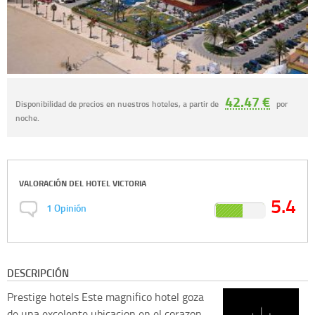
42.47 €
Disponibilidad de precios en nuestros hoteles, a partir de
por
noche.
VALORACIÓN DEL
HOTEL VICTORIA
5.4
1
Opinión
DESCRIPCIÓN
Prestige hotels
Este magnifico hotel goza
de una excelente ubicacion en el corazon