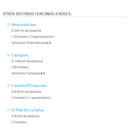
OTROS DESTINOS CERCANOS A ROSES:
Ampuriabrava
A 3.87 km de distancia
( 10 hoteles ) ( 3 apartamentos )
Valoracion Ampuriabrava
6.0
Cadaques
A 10.84 km de distancia
( 30 hoteles )
Valoracion Cadaques
8.0
Castello D'Empuries
A 6.35 km de distancia
( 5 hoteles ) ( 1 apartamento )
El Port De La Selva
A 9.5 km de distancia
( 2 hoteles )