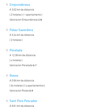
Empuriabrava
A 3.02 km de distancia
( 2 hoteles ) ( 1 apartamento )
Valoracion Empuriabrava
2.8
Palau Saverdera
A 5.24 km de distancia
( 2 hoteles )
Peralada
A 12.36 km de distancia
( 4 hoteles )
Valoracion Peralada
6.7
Roses
A 0.95 km de distancia
( 54 hoteles ) ( 4 apartamentos )
Valoracion Roses
6.9
Sant Pere Pescador
A 9.61 km de distancia