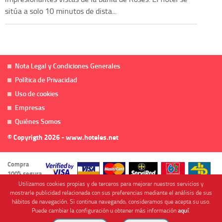
sitúa a solo 10 minutos de dista...
Nota Legal y Condiciones Generales
Política de Privacidad
Uso de cookies
Empresas
Quiénes Somos
© Copyrigth 2026 - www.hoteles.net
Compra
100% segura
Utilizamos cookies propias y de terceros para mejorar nuestros servicios y
mostrarle publicidad relacionada con sus preferencias mediante el análisis de sus
hábitos de navegación. Si continua navegando, consideramos que acepta su uso.
Puede cambiar la configuración u obtener más información
aquí
.
Cofinanciado por