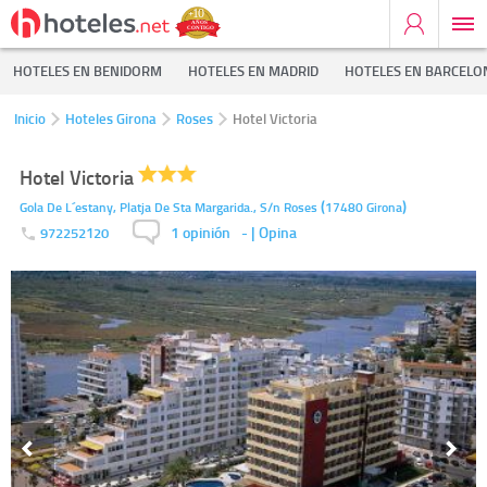
HOTELES EN BENIDORM
HOTELES EN MADRID
HOTELES EN BARCELO
Inicio
Hoteles Girona
Roses
Hotel Victoria
Hotel Victoria
(
)
Gola De L´estany, Platja De Sta Margarida., S/n
Roses
17480
Girona
1 opinión
-
| Opina
972252120