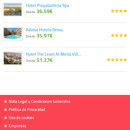
Hotel Playaballena Spa
36.59€
Desde
Advise Hotels Reina
35.97€
Desde
Hotel The Level At Meliá Vill…
51.27€
Desde
Nota Legal y Condiciones Generales
Política de Privacidad
Uso de cookies
Empresas