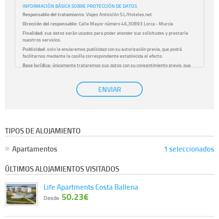
INFORMACIÓN BÁSICA SOBRE PROTECCIÓN DE DATOS
Responsable del tratamiento:
Viajes Anticiclón S.L/Hoteles.net
Dirección del responsable:
Calle Mayor número 46,30893 Lorca - Murcia
Finalidad:
sus datos serán usados para poder atender sus solicitudes y prestarle
nuestros servicios.
Publicidad:
solo le enviaremos publicidad con su autorización previa, que podrá
facilitarnos mediante la casilla correspondiente establecida al efecto.
Base Jurídica:
únicamente trataremos sus datos con su consentimiento previo, que
podrá facilitarnos mediante la casilla correspondiente establecida al efecto.
Destinatarios:
con carácter general, sólo el personal de nuestra entidad que esté
ENVIAR
debidamente autorizado podrá tener conocimiento de la información que le pedimos.
No se comunicarán datos a terceros.
Derechos:
tiene derecho a saber qué información tenemos sobre usted, corregirla y
eliminarla, tal y como se explica en la información adicional disponible en nuestra
página web.
Información complementaria:
Puede consultar la información adicional y detallada
TIPOS DE ALOJAMIENTO
sobre cómo tratamos sus datos en la
política de privacidad
Apartamentos
1 seleccionados
ÚLTIMOS ALOJAMIENTOS VISITADOS
Life Apartments Costa Ballena
50.23€
Desde