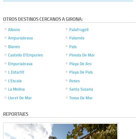
OTROS DESTINOS CERCANOS A GIRONA:
Albons
Palafrugell
Ampuriabrava
Palamós
Blanes
Pals
Castello D'Empuries
Pineda De Mar
Empuriabrava
Playa De Aro
L Estartit
Playa De Pals
L'Escala
Roses
La Molina
Santa Susana
Lloret De Mar
Tossa De Mar
REPORTAJES