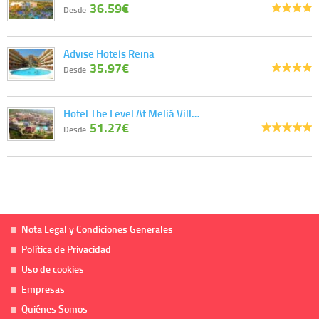
36.59€
Desde
Advise Hotels Reina
35.97€
Desde
Hotel The Level At Meliá Vill…
51.27€
Desde
Nota Legal y Condiciones Generales
Política de Privacidad
Uso de cookies
Empresas
Quiénes Somos